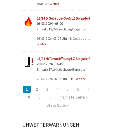
BAB10...
weiter
18/24 B:Gebäude-Groß LZ Borgsdorf
06.03.2024 - 03:00
Einsatz 18/24 Löschzug Borgsdorf
06.03.2024 03:04 Uhr - B:Gebäude-...
weiter
17/24 H:Türnotöffnung LZ Borgsdorf
28.02.2024 - 16:45
Einsatz 17/24 Löschzug Borgsdorf
28.02.2024 16:52 Uhr - H:...
weiter
1
2
3
4
5
6
7
8
9
…
nächste Seite ›
letzte Seite »
UNWETTERWARNUNGEN