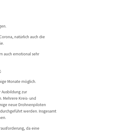
erwehr
gen.
ung
Corona, natürlich auch die
ße.
ern auch emotional sehr
g.
enige Monate möglich.
Ausbildung zur
 Mehrere Kreis- und
inige neue Drohnenpiloten
 durchgeführt werden. Insgesamt
hen.
rausforderung, da eine