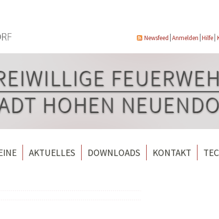
Newsfeed
Anmelden
Hilfe
EINE
AKTUELLES
DOWNLOADS
KONTAKT
TEC
wehrverein Bergfelde e.V.
Veranstaltungen
ndorf
rverein Borgsdorf
Weitere Nachrichten
rverein Hohen Neuendorf