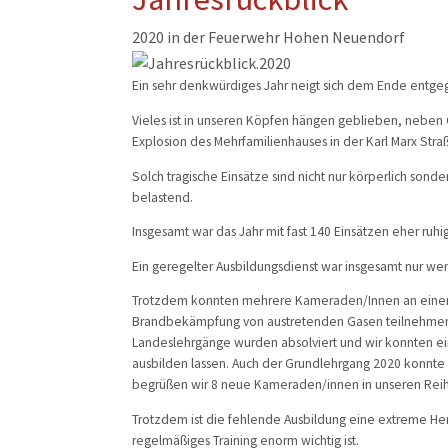
Musikzug
2020 in der Feuerwehr Hohen Neuendorf
Kinder- und Jugendfeu
Ein sehr denkwürdiges Jahr neigt sich dem Ende entge
Alters- und Ehrenabteil
Vieles ist in unseren Köpfen hängen geblieben, neben 
Explosion des Mehrfamilienhauses in der Karl Marx Stra
Solch tragische Einsätze sind nicht nur körperlich sond
belastend.
Insgesamt war das Jahr mit fast 140 Einsätzen eher ruhi
Ein geregelter Ausbildungsdienst war insgesamt nur w
Trotzdem konnten mehrere Kameraden/Innen an einer 
Brandbekämpfung von austretenden Gasen teilnehmen.
Landeslehrgänge wurden absolviert und wir konnten e
ausbilden lassen. Auch der Grundlehrgang 2020 konnte
begrüßen wir 8 neue Kameraden/innen in unseren Rei
Trotzdem ist die fehlende Ausbildung eine extreme He
regelmäßiges Training enorm wichtig ist.