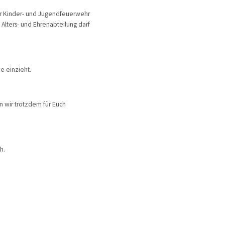
der Kinder- und Jugendfeuerwehr
Alters- und Ehrenabteilung darf
he einzieht.
n wir trotzdem für Euch
ch.