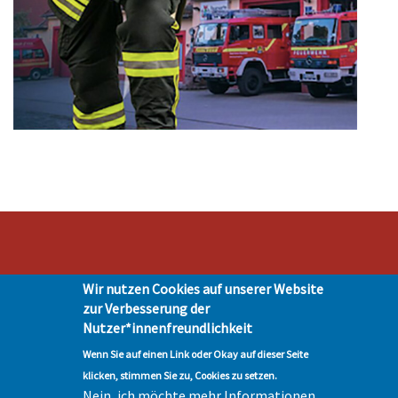
Stadt Hohen Neuendorf • Oranienburger Str. 2 • 16540 Hohen Neuendorf •
Wir nutzen Cookies auf unserer Website
Telefon 03303-528-0
zur Verbesserung der
Impressum
|
Presse
|
Datenschutz
| © Hohen-Neuendorf.de, Alle Rechte
Nutzer*innenfreundlichkeit
vorbehalten - Vervielfältigung nur mit unserer Genehmigung
Wenn Sie auf einen Link oder Okay auf dieser Seite
klicken, stimmen Sie zu, Cookies zu setzen.
Nein, ich möchte mehr Informationen