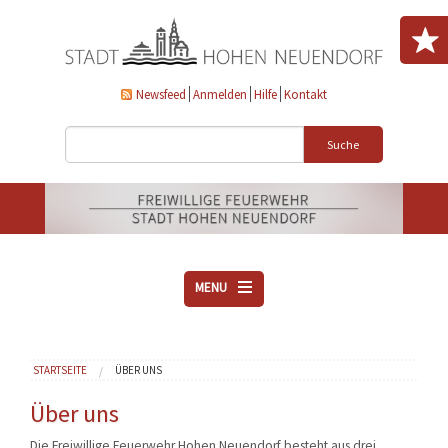
Direkt zum Inhalt
Newsfeed
Anmelden
Hilfe
Kontakt
Suche
MENU
ÜBER UNS
Sie sind hier
STARTSEITE
ÜBER UNS
VEREINE
AKTUELLES
Über uns
DOWNLOADS
Die Freiwillige Feuerwehr Hohen Neuendorf besteht aus drei