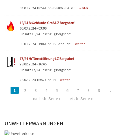
07.03.2024 18:54 Uhr - B:PKW - BAB10...
weiter
18/24 B:Gebäude-Groß LZ Borgsdorf
06.03.2024 - 03:00
Einsatz 18/24 Löschzug Borgsdorf
06.03.2024 03:04 Uhr - B:Gebäude-...
weiter
17/24 H:Türnotöffnung LZ Borgsdorf
28.02.2024 - 16:45
Einsatz 17/24 Löschzug Borgsdorf
28.02.2024 16:52 Uhr - H:...
weiter
1
2
3
4
5
6
7
8
9
…
nächste Seite ›
letzte Seite »
UNWETTERWARNUNGEN