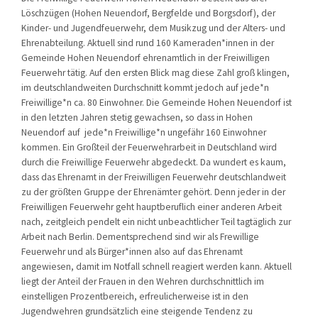
Löschzügen (Hohen Neuendorf, Bergfelde und Borgsdorf), der
KONTAKT
Kinder- und Jugendfeuerwehr, dem Musikzug und der Alters- und
TECHNIK
Ehrenabteilung. Aktuell sind rund 160 Kameraden*innen in der
Gemeinde Hohen Neuendorf ehrenamtlich in der Freiwilligen
EINSÄTZE
Feuerwehr tätig. Auf den ersten Blick mag diese Zahl groß klingen,
im deutschlandweiten Durchschnitt kommt jedoch auf jede*n
Freiwillige*n ca. 80 Einwohner. Die Gemeinde Hohen Neuendorf ist
in den letzten Jahren stetig gewachsen, so dass in Hohen
Neuendorf auf jede*n Freiwillige*n ungefähr 160 Einwohner
kommen. Ein Großteil der Feuerwehrarbeit in Deutschland wird
durch die Freiwillige Feuerwehr abgedeckt. Da wundert es kaum,
dass das Ehrenamt in der Freiwilligen Feuerwehr deutschlandweit
zu der größten Gruppe der Ehrenämter gehört. Denn jeder in der
Freiwilligen Feuerwehr geht hauptberuflich einer anderen Arbeit
nach, zeitgleich pendelt ein nicht unbeachtlicher Teil tagtäglich zur
Arbeit nach Berlin. Dementsprechend sind wir als Frewillige
Feuerwehr und als Bürger*innen also auf das Ehrenamt
angewiesen, damit im Notfall schnell reagiert werden kann. Aktuell
liegt der Anteil der Frauen in den Wehren durchschnittlich im
einstelligen Prozentbereich, erfreulicherweise ist in den
Jugendwehren grundsätzlich eine steigende Tendenz zu