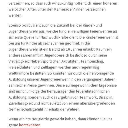
verzeichnen, so dass auch wir zukünftig hoffentlich einen höheren
weiblichen Anteil unter den Kameraden*innen verzeichnen
werden.
Ebenso positiv sieht auch die Zukunft bei der Kinder- und
Jugendfeuerwehr aus, welche für die Freiwilligen Feuerwehren als
sicherste Quelle für Nachwuchskräfte dient. Die Kinderfeuerwehr ist
bei uns für Kinder ab sechs Jahren geöffnet. In die
Jugendfeuerwehr ist ein Beitritt ab 10 Jahren erlaubt. Kaum ein
anderes Ehrenamt im Jugendbereich besticht so durch seine
Vielfältigkeit. Neben sportlichen Aktivitäten, Teambuilding,
Freizeitfahrten und Zeltlagern werden auch regelmäßig
Wettkämpfe bestritten. So konnten wir durch die hervorragende
Ausbildung unserer Jugendfeuerwehr in den vergangenen Jahren
zahlreiche Preise gewinnen. Diese außergewöhnlichen Ergebnisse
sind nicht nur Folge der herrausragenden feuerehrtechnischen
Ausbildung, sondern auch das Ergebnis von Teamwork, Disziplin,
Zuverlässigkeit und nicht zuletzt von einem altersübergreifenden
Gemeinschaftsgefühl innerhalb der Wehren.
Wenn wir Ihre Neugierde geweckt haben, dann können Sie uns
gerne
kontaktieren
.