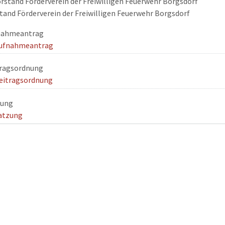
tand Förderverein der Freiwilligen Feuerwehr Borgsdorf
nahmeantrag
ufnahmeantrag
tragsordnung
eitragsordnung
zung
atzung