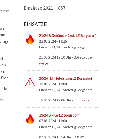
Einsätze 2021
867
wache
EINSÄTZE
nen
Seiten
 zum
21/24 B:Gebäude-Groß LZ Borgsdorf
sflüge
21.03.2024 - 19:15
Einsatz 21/24 Löschzug Borgsdorf
21.03.2024 19:10 Uhr - B:Gebäude-...
il
weiter
iven
ern
eißen.
20/24 H:Hilfeleistung LZ Borgsdorf
15.03.2024 - 19:00
n da.
Einsatz 20/24 Löschzug Borgsdorf
en
15.03.2024 19:06 Uhr - H:...
weiter
19/24 B:PKW LZ Borgsdorf
07.03.2024 - 19:00
Einsatz 19/24 Löschzug Borgsdorf
07.03.2024 18:54 Uhr - B:PKW -