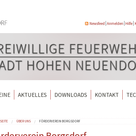
Newsfeed
Anmelden
Hilfe
EINE
AKTUELLES
DOWNLOADS
KONTAKT
TEC
wehrverein Bergfelde e.V.
Veranstaltungen
ndorf
rverein Borgsdorf
Weitere Nachrichten
e sind hier
SEITE
ÜBER UNS
FÖRDERVEREIN BORGSDORF
rverein Hohen Neuendorf
rderverein Borgsdorf