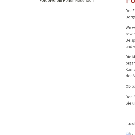
Förderverein Hohen Neuendorf
Musikzug
Der 
Kinder- und Jugendfeu
Borgs
Alters- und Ehrenabteil
Wir w
sowie
Beisp
und v
Die M
organ
Kamer
der A
Ob pa
Den A
Sie u
E-Mai