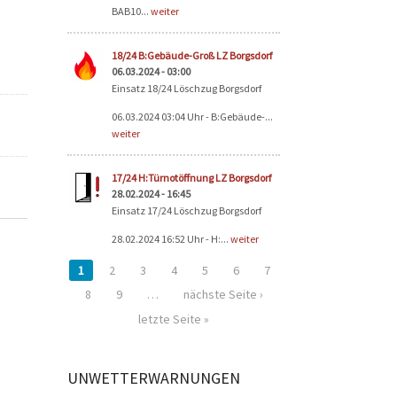
BAB10...
weiter
18/24 B:Gebäude-Groß LZ Borgsdorf
06.03.2024 - 03:00
Einsatz 18/24 Löschzug Borgsdorf
06.03.2024 03:04 Uhr - B:Gebäude-...
weiter
17/24 H:Türnotöffnung LZ Borgsdorf
28.02.2024 - 16:45
Einsatz 17/24 Löschzug Borgsdorf
28.02.2024 16:52 Uhr - H:...
weiter
1
2
3
4
5
6
7
8
9
…
nächste Seite ›
letzte Seite »
UNWETTERWARNUNGEN