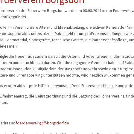
Förderverein der Feuerwehr Borgsdorf wurde am 08.08.2019 in der Feuerwehr
erwehr
dorf gegründet.
ung
ollen im Verein unsere Alters- und Ehrenabteilung, die aktiven Kameraden*in
 die Jugend aktiv unterstützen. Dabei geht es um größere Anschaffungen wie
iel Lehrmaterial, Sportgeräte, technische Geräte, die Partnerschaftspflege, Au
ieles mehr.
itglieder freuen sich zudem darauf, die Oster- und Adventsfeuer in dem Stadtte
isieren und ausrichten zu dürfen. Wer die engagierte Gemeinschaft aus 42 akt
aden*innen, den 20 Mitgliedern der Jungendfeuerwehr sowie den 7 Mitglied
lters- und Ehrenabteilung unterstützen möchte, wird herzlich willkommen geh
ssiv oder aktiv – jede Hilfe sei erwünscht. Denn Feuerwehr ist für alle und jede
ufnahmeantrag, die Beitragsordnung und die Satzung des Fördervereins, find
nten.
ladresse:
foerderverein@ff-borgsdorf.de