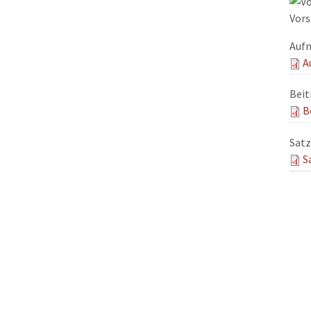
Vors
Auf
A
Bei
B
Sat
S