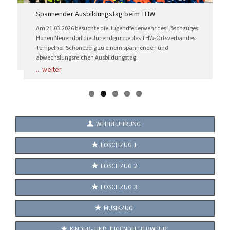
KONTAKT
Spannender Ausbildungstag beim THW
F
TECHNIK
Am 21.03.2026 besuchte die Jugendfeuerwehr des Löschzuges
D
S
Hohen Neuendorf die Jugendgruppe des THW-Ortsverbandes
EINSÄTZE
Tempelhof-Schöneberg zu einem spannenden und
..
abwechslungsreichen Ausbildungstag.
...
weiter
WEHRFÜHRUNG
LÖSCHZUG 1
LÖSCHZUG 2
LÖSCHZUG 3
MUSIKZUG
KINDER- UND JUGENDFEUERWEHR