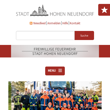
Direkt zum Inhalt
Newsfeed
Anmelden
Hilfe
Kontakt
Suche
MENU
ÜBER UNS
VEREINE
AKTUELLES
DOWNLOADS