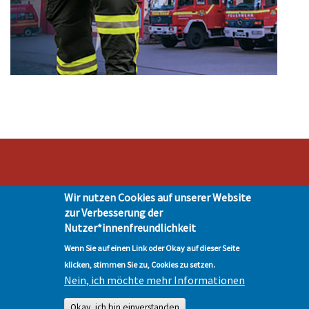
Stadt Hohen Neuendorf • Oranienburger Str. 2 • 16540 Hohen Neuendorf •
Wir nutzen Cookies auf unserer Website
Telefon 03303-528-0
zur Verbesserung der
Impressum
|
Presse
|
Datenschutz
| © Hohen-Neuendorf.de, Alle Rechte
Nutzer*innenfreundlichkeit
vorbehalten - Vervielfältigung nur mit unserer Genehmigung
Wenn Sie auf einen Link oder Okay auf dieser Seite
klicken, stimmen Sie zu, Cookies zu setzen.
Nein, ich möchte mehr Informationen
Okay, ich bin einverstanden