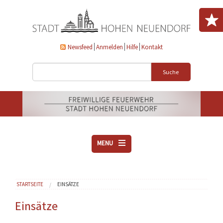
Direkt zum Inhalt
Newsfeed
Anmelden
Hilfe
Kontakt
Suche
MENU
ÜBER UNS
Sie sind hier
STARTSEITE
EINSÄTZE
VEREINE
AKTUELLES
Einsätze
DOWNLOADS