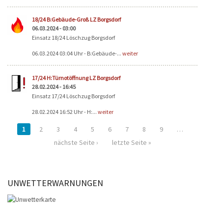
18/24 B:Gebäude-Groß LZ Borgsdorf
06.03.2024 - 03:00
Einsatz 18/24 Löschzug Borgsdorf
06.03.2024 03:04 Uhr - B:Gebäude-...
weiter
17/24 H:Türnotöffnung LZ Borgsdorf
28.02.2024 - 16:45
Einsatz 17/24 Löschzug Borgsdorf
28.02.2024 16:52 Uhr - H:...
weiter
1
2
3
4
5
6
7
8
9
…
nächste Seite ›
letzte Seite »
UNWETTERWARNUNGEN