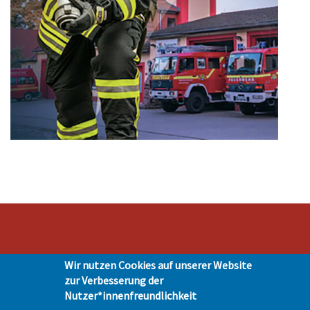
Stadt Hohen Neuendorf • Oranienburger Str. 2 • 16540 Hohen Neuendorf •
Wir nutzen Cookies auf unserer Website
Telefon 03303-528-0
zur Verbesserung der
Impressum
|
Presse
|
Datenschutz
| © Hohen-Neuendorf.de, Alle Rechte
Nutzer*innenfreundlichkeit
vorbehalten - Vervielfältigung nur mit unserer Genehmigung