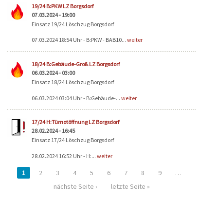
19/24 B:PKW LZ Borgsdorf
07.03.2024 - 19:00
Einsatz 19/24 Löschzug Borgsdorf
07.03.2024 18:54 Uhr - B:PKW - BAB10...
weiter
18/24 B:Gebäude-Groß LZ Borgsdorf
06.03.2024 - 03:00
Einsatz 18/24 Löschzug Borgsdorf
06.03.2024 03:04 Uhr - B:Gebäude-...
weiter
17/24 H:Türnotöffnung LZ Borgsdorf
28.02.2024 - 16:45
Einsatz 17/24 Löschzug Borgsdorf
28.02.2024 16:52 Uhr - H:...
weiter
1
2
3
4
5
6
7
8
9
…
nächste Seite ›
letzte Seite »