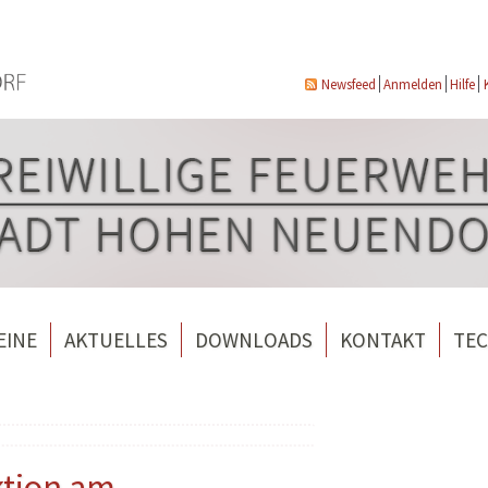
Newsfeed
Anmelden
Hilfe
EINE
AKTUELLES
DOWNLOADS
KONTAKT
TEC
wehrverein Bergfelde e.V.
Veranstaltungen
ndorf
rverein Borgsdorf
Weitere Nachrichten
rverein Hohen Neuendorf
ktion am