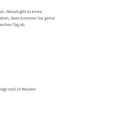
n. Aktuell gibt es keine
 haben, dann kommen Sie gerne
eichen Tag ab.
rägt rund 10 Minuten.