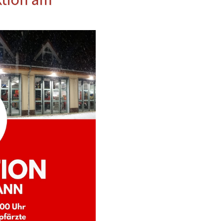
erwehr
ung