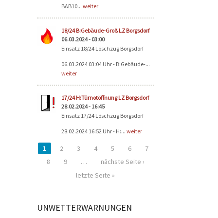
BAB10...
weiter
18/24 B:Gebäude-Groß LZ Borgsdorf
06.03.2024 - 03:00
Einsatz 18/24 Löschzug Borgsdorf
06.03.2024 03:04 Uhr - B:Gebäude-...
weiter
17/24 H:Türnotöffnung LZ Borgsdorf
28.02.2024 - 16:45
Einsatz 17/24 Löschzug Borgsdorf
28.02.2024 16:52 Uhr - H:...
weiter
1
2
3
4
5
6
7
8
9
…
nächste Seite ›
letzte Seite »
UNWETTERWARNUNGEN