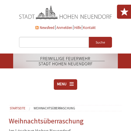
Direkt zum Inhalt
Newsfeed
Anmelden
Hilfe
Kontakt
Suche
MENU
ÜBER UNS
Sie sind hier
STARTSEITE
WEIHNACHTSÜBERRASCHUNG
VEREINE
AKTUELLES
Weihnachtsüberraschung
DOWNLOADS
Im Löschzug Hohen Neuendorf