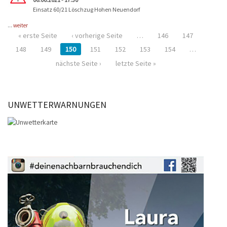
Einsatz 60/21 Löschzug Hohen Neuendorf
...
weiter
« erste Seite
‹ vorherige Seite
…
146
147
148
149
150
151
152
153
154
…
nächste Seite ›
letzte Seite »
UNWETTERWARNUNGEN