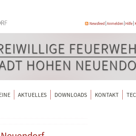
Newsfeed
Anmelden
Hilfe
EINE
AKTUELLES
DOWNLOADS
KONTAKT
TEC
wehrverein Bergfelde e.V.
Veranstaltungen
ndorf
rverein Borgsdorf
Weitere Nachrichten
rverein Hohen Neuendorf
n Neuendorf