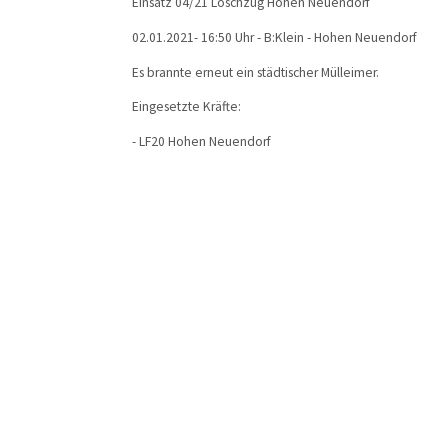
Einsatz 04/21 Löschzug Hohen Neuendorf
02.01.2021- 16:50 Uhr - B:Klein - Hohen Neuendorf
Es brannte erneut ein städtischer Mülleimer.
Eingesetzte Kräfte:
- LF20 Hohen Neuendorf