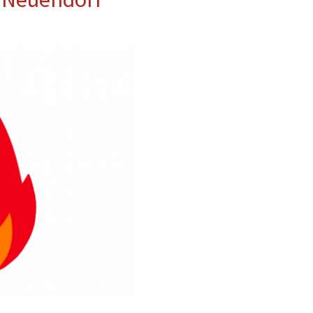
erwehr
ung