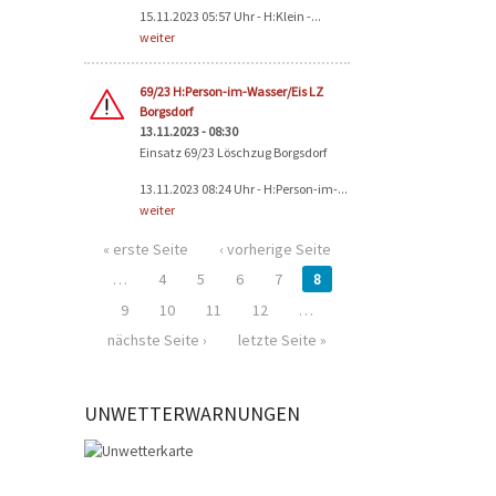
15.11.2023 05:57 Uhr - H:Klein -...
weiter
69/23 H:Person-im-Wasser/Eis LZ
Borgsdorf
13.11.2023 - 08:30
Einsatz 69/23 Löschzug Borgsdorf
13.11.2023 08:24 Uhr - H:Person-im-...
weiter
« erste Seite
‹ vorherige Seite
…
4
5
6
7
8
9
10
11
12
…
nächste Seite ›
letzte Seite »
UNWETTERWARNUNGEN