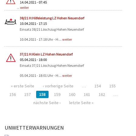
14.04.2021 - 07:45
...
weiter
38/21 H:Hilfeleistung LZ Hohen Neuendorf
10.04.2021 - 17:15
Einsatz 38/21 Löschzug Hohen Neuendorf
10.04.2021 - 17:18 Uhr - H:...
weiter
37/21 H:Klein LZ Hohen Neuendorf
05.04.2021 - 18:00
Einsatz 37/21 Löschzug Hohen Neuendorf
05.04.2021 - 18:01 Uhr - H:...
weiter
« erste Seite
‹ vorherige Seite
…
154
155
156
157
158
159
160
161
162
…
nächste Seite ›
letzte Seite »
UNWETTERWARNUNGEN