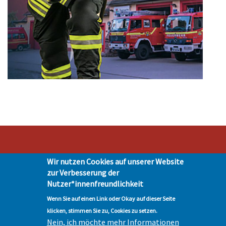
Wir nutzen Cookies auf unserer Website
Stadt Hohen Neuendorf • Oranienburger Str. 2 • 16540 Hohen Neuendorf •
zur Verbesserung der
Telefon 03303-528-0
Nutzer*innenfreundlichkeit
Impressum
|
Presse
|
Datenschutz
| © Hohen-Neuendorf.de, Alle Rechte
vorbehalten - Vervielfältigung nur mit unserer Genehmigung
Wenn Sie auf einen Link oder Okay auf dieser Seite
klicken, stimmen Sie zu, Cookies zu setzen.
Nein, ich möchte mehr Informationen