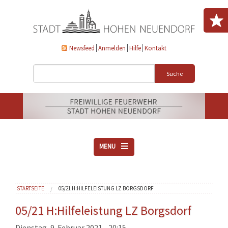
Direkt zum Inhalt
Newsfeed
Anmelden
Hilfe
Kontakt
Suche
MENU
ÜBER UNS
Sie sind hier
STARTSEITE
05/21 H:HILFELEISTUNG LZ BORGSDORF
VEREINE
AKTUELLES
05/21 H:Hilfeleistung LZ Borgsdorf
DOWNLOADS
Dienstag, 9. Februar 2021 - 20:15