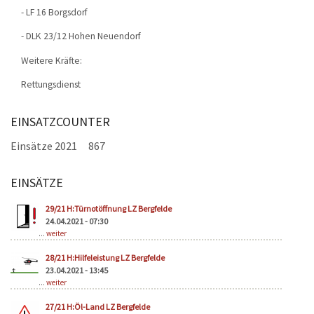
- LF 16 Borgsdorf
- DLK 23/12 Hohen Neuendorf
Weitere Kräfte:
Rettungsdienst
EINSATZCOUNTER
Einsätze 2021
867
EINSÄTZE
Seiten
29/21 H:Türnotöffnung LZ Bergfelde
24.04.2021 - 07:30
...
weiter
28/21 H:Hilfeleistung LZ Bergfelde
23.04.2021 - 13:45
...
weiter
27/21 H:Öl-Land LZ Bergfelde