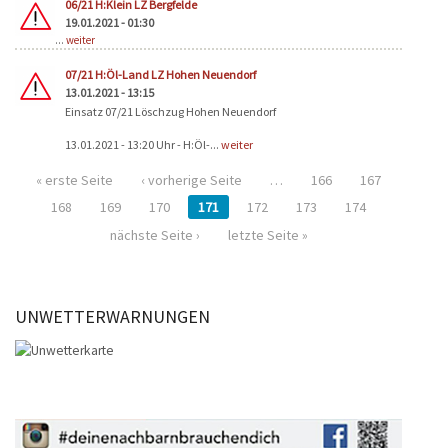
06/21 H:Klein LZ Bergfelde
19.01.2021 - 01:30
...
weiter
07/21 H:Öl-Land LZ Hohen Neuendorf
13.01.2021 - 13:15
Einsatz 07/21 Löschzug Hohen Neuendorf
13.01.2021 - 13:20 Uhr - H:Öl-...
weiter
« erste Seite
‹ vorherige Seite
…
166
167
168
169
170
171
172
173
174
nächste Seite ›
letzte Seite »
UNWETTERWARNUNGEN