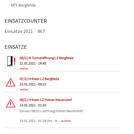
- MTF Bergfelde
EINSATZCOUNTER
Einsätze 2021
867
EINSÄTZE
Seiten
08/21 H:Türnotöffnung LZ Bergfelde
22.01.2021 - 14:45
...
weiter
07/21 H:Klein LZ Bergfelde
20.01.2021 - 00:15
...
weiter
08/21 H:Klein LZ Hohen Neuendorf
19.01.2021 - 01:30
Einsatz 08/21 Löschzug Hohen Neuendorf
19.01.2021 - 01:28 Uhr - H:...
weiter