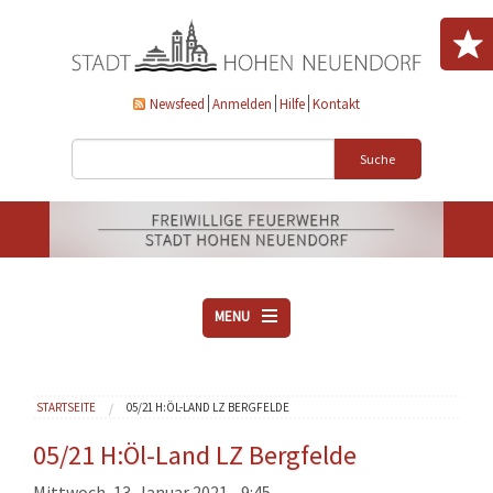
Direkt zum Inhalt
Newsfeed
Anmelden
Hilfe
Kontakt
Suche
MENU
ÜBER UNS
Sie sind hier
STARTSEITE
05/21 H:ÖL-LAND LZ BERGFELDE
VEREINE
AKTUELLES
05/21 H:Öl-Land LZ Bergfelde
DOWNLOADS
Mittwoch, 13. Januar 2021 - 9:45