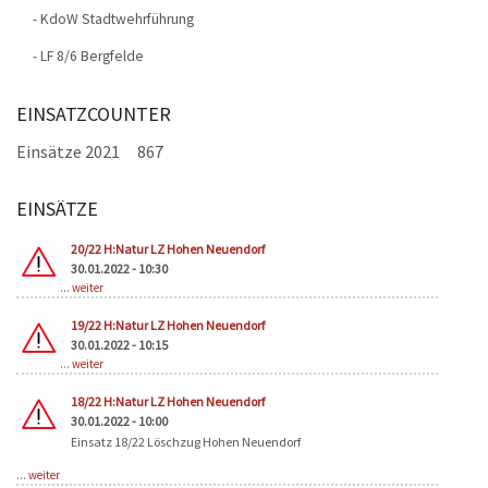
- KdoW Stadtwehrführung
- LF 8/6 Bergfelde
EINSATZCOUNTER
Einsätze 2021
867
EINSÄTZE
Seiten
20/22 H:Natur LZ Hohen Neuendorf
30.01.2022 - 10:30
...
weiter
19/22 H:Natur LZ Hohen Neuendorf
30.01.2022 - 10:15
...
weiter
18/22 H:Natur LZ Hohen Neuendorf
30.01.2022 - 10:00
Einsatz 18/22 Löschzug Hohen Neuendorf
...
weiter