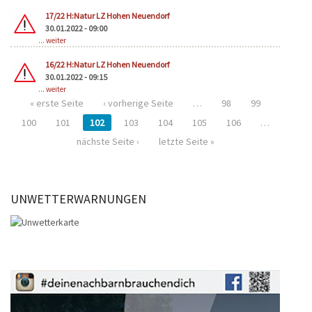
17/22 H:Natur LZ Hohen Neuendorf
30.01.2022 - 09:00
...
weiter
16/22 H:Natur LZ Hohen Neuendorf
30.01.2022 - 09:15
...
weiter
« erste Seite
‹ vorherige Seite
…
98
99
100
101
102
103
104
105
106
…
nächste Seite ›
letzte Seite »
UNWETTERWARNUNGEN