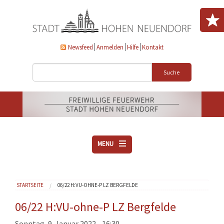
Direkt zum Inhalt
Newsfeed
Anmelden
Hilfe
Kontakt
Suche
MENU
ÜBER UNS
Sie sind hier
STARTSEITE
06/22 H:VU-OHNE-P LZ BERGFELDE
VEREINE
AKTUELLES
06/22 H:VU-ohne-P LZ Bergfelde
DOWNLOADS
Sonntag, 9. Januar 2022 - 16:30