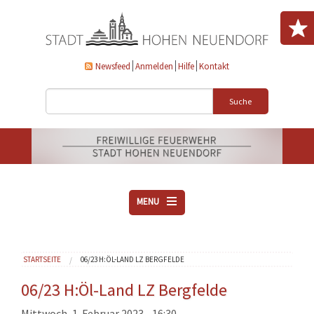
Direkt zum Inhalt
Newsfeed
Anmelden
Hilfe
Kontakt
Suche
MENU
ÜBER UNS
Sie sind hier
STARTSEITE
06/23 H:ÖL-LAND LZ BERGFELDE
VEREINE
AKTUELLES
06/23 H:Öl-Land LZ Bergfelde
DOWNLOADS
Mittwoch, 1. Februar 2023 - 16:30