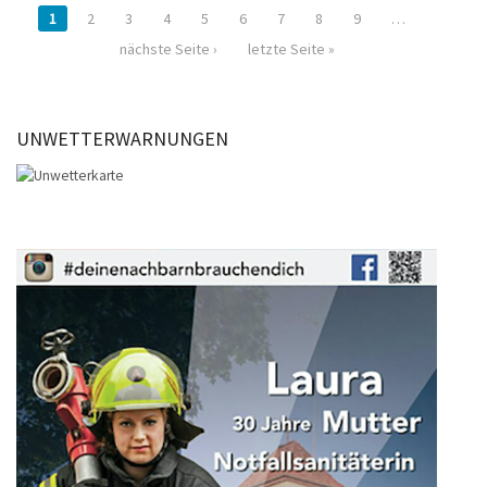
1
2
3
4
5
6
7
8
9
…
nächste Seite ›
letzte Seite »
UNWETTERWARNUNGEN