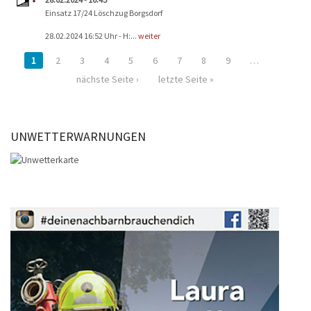
Einsatz 17/24 Löschzug Borgsdorf
28.02.2024 16:52 Uhr - H:...
weiter
1
2
3
4
5
6
7
8
9
…
nächste Seite ›
letzte Seite »
UNWETTERWARNUNGEN