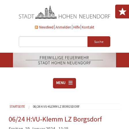
Direkt zum Inhalt
Newsfeed
Anmelden
Hilfe
Kontakt
Suche
MENU
ÜBER UNS
Sie sind hier
STARTSEITE
06/24 H:VU-KLEMM LZ BORGSDORF
VEREINE
AKTUELLES
06/24 H:VU-Klemm LZ Borgsdorf
DOWNLOADS
Freitag, 19. Januar 2024 - 11:15