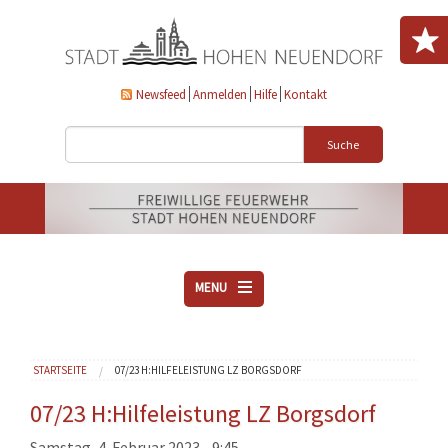
Direkt zum Inhalt
Newsfeed
Anmelden
Hilfe
Kontakt
Suche
MENU
ÜBER UNS
Sie sind hier
STARTSEITE
07/23 H:HILFELEISTUNG LZ BORGSDORF
VEREINE
AKTUELLES
07/23 H:Hilfeleistung LZ Borgsdorf
DOWNLOADS
Samstag, 4. Februar 2023 - 9:45