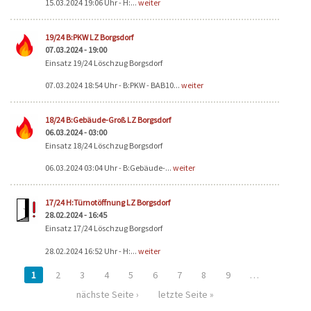
15.03.2024 19:06 Uhr - H:...
weiter
19/24 B:PKW LZ Borgsdorf
07.03.2024 - 19:00
Einsatz 19/24 Löschzug Borgsdorf
07.03.2024 18:54 Uhr - B:PKW - BAB10...
weiter
18/24 B:Gebäude-Groß LZ Borgsdorf
06.03.2024 - 03:00
Einsatz 18/24 Löschzug Borgsdorf
06.03.2024 03:04 Uhr - B:Gebäude-...
weiter
17/24 H:Türnotöffnung LZ Borgsdorf
28.02.2024 - 16:45
Einsatz 17/24 Löschzug Borgsdorf
28.02.2024 16:52 Uhr - H:...
weiter
1
2
3
4
5
6
7
8
9
…
nächste Seite ›
letzte Seite »