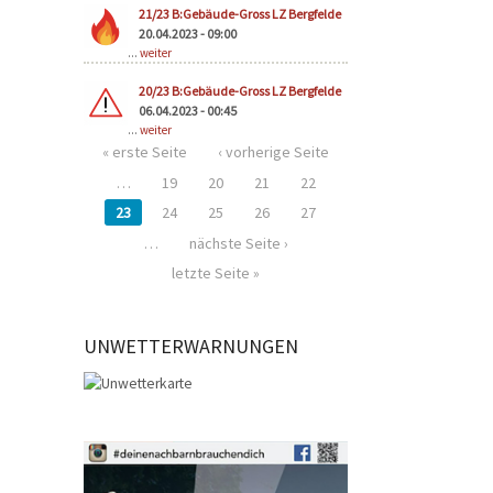
21/23 B:Gebäude-Gross LZ Bergfelde
20.04.2023 - 09:00
...
weiter
20/23 B:Gebäude-Gross LZ Bergfelde
06.04.2023 - 00:45
...
weiter
« erste Seite
‹ vorherige Seite
…
19
20
21
22
23
24
25
26
27
…
nächste Seite ›
letzte Seite »
UNWETTERWARNUNGEN