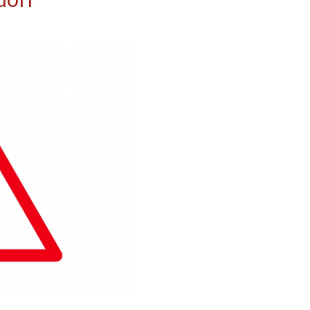
erwehr
ung