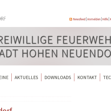
Newsfeed
Anmelden
Hilfe
EINE
AKTUELLES
DOWNLOADS
KONTAKT
TEC
wehrverein Bergfelde e.V.
Veranstaltungen
ndorf
rverein Borgsdorf
Weitere Nachrichten
rverein Hohen Neuendorf
dorf