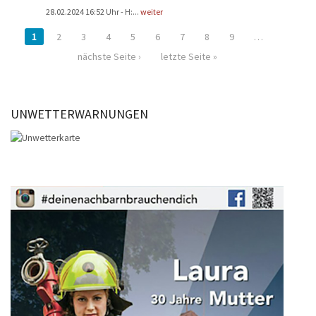
28.02.2024 16:52 Uhr - H:...
weiter
1
2
3
4
5
6
7
8
9
…
nächste Seite ›
letzte Seite »
UNWETTERWARNUNGEN