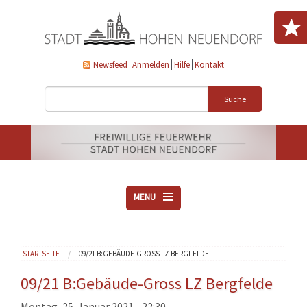
Direkt zum Inhalt
Newsfeed
Anmelden
Hilfe
Kontakt
Suche
MENU
ÜBER UNS
Sie sind hier
STARTSEITE
09/21 B:GEBÄUDE-GROSS LZ BERGFELDE
VEREINE
AKTUELLES
09/21 B:Gebäude-Gross LZ Bergfelde
DOWNLOADS
Montag, 25. Januar 2021 - 22:30