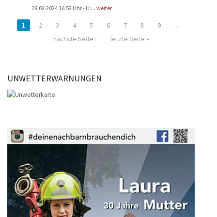
28.02.2024 16:52 Uhr - H:...
weiter
1
2
3
4
5
6
7
8
9
…
nächste Seite ›
letzte Seite »
UNWETTERWARNUNGEN