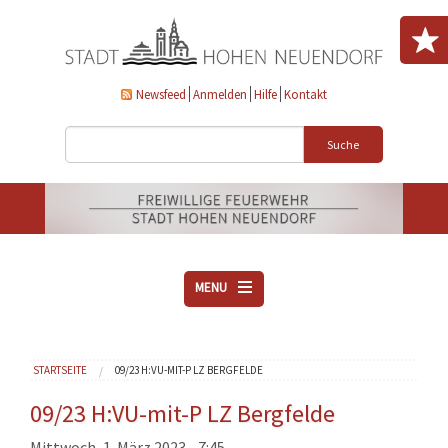
Direkt zum Inhalt
Newsfeed
Anmelden
Hilfe
Kontakt
Suche
MENU
ÜBER UNS
Sie sind hier
STARTSEITE
09/23 H:VU-MIT-P LZ BERGFELDE
VEREINE
AKTUELLES
09/23 H:VU-mit-P LZ Bergfelde
DOWNLOADS
Mittwoch, 1. März 2023 - 7:45