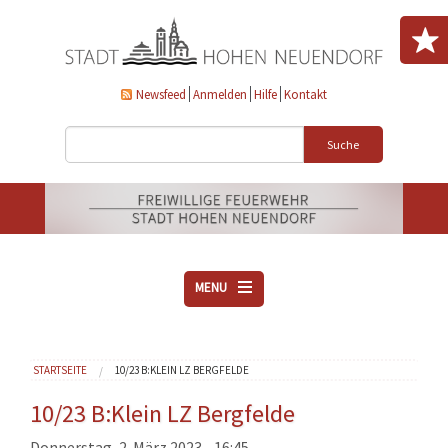
Direkt zum Inhalt
Newsfeed
Anmelden
Hilfe
Kontakt
Suche
MENU
ÜBER UNS
Sie sind hier
STARTSEITE
10/23 B:KLEIN LZ BERGFELDE
VEREINE
AKTUELLES
10/23 B:Klein LZ Bergfelde
DOWNLOADS
Donnerstag, 2. März 2023 - 16:45