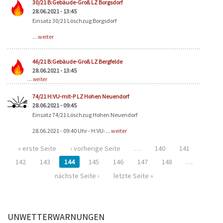
30/21 B:Gebäude-Groß LZ Borgsdorf
28.06.2021 - 13:45
Einsatz 30/21 Löschzug Borgsdorf
...
weiter
46/21 B:Gebäude-Groß LZ Bergfelde
28.06.2021 - 13:45
...
weiter
74/21 H:VU-mit-P LZ Hohen Neuendorf
28.06.2021 - 09:45
Einsatz 74/21 Löschzug Hohen Neuendorf
28.06.2021 - 09:40 Uhr - H:VU-...
weiter
« erste Seite
‹ vorherige Seite
…
140
141
142
143
144
145
146
147
148
…
nächste Seite ›
letzte Seite »
UNWETTERWARNUNGEN