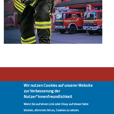
Wir nutzen Cookies auf unserer Website
Stadt Hohen Neuendorf • Oranienburger Str. 2 • 16540 Hohen Neuendorf •
zur Verbesserung der
Telefon 03303-528-0
Nutzer*innenfreundlichkeit
Impressum
|
Presse
|
Datenschutz
| © Hohen-Neuendorf.de, Alle Rechte
vorbehalten - Vervielfältigung nur mit unserer Genehmigung
Wenn Sie auf einen Link oder Okay auf dieser Seite
klicken, stimmen Sie zu, Cookies zu setzen.