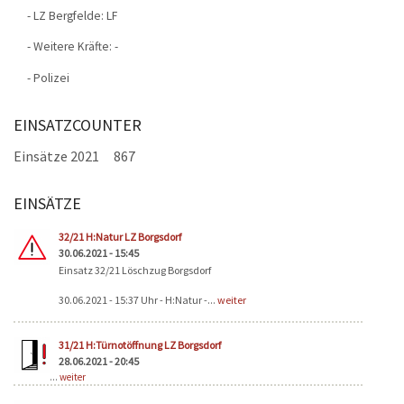
- LZ Bergfelde: LF
- Weitere Kräfte: -
- Polizei
EINSATZCOUNTER
Einsätze 2021
867
EINSÄTZE
Seiten
32/21 H:Natur LZ Borgsdorf
30.06.2021 - 15:45
Einsatz 32/21 Löschzug Borgsdorf
30.06.2021 - 15:37 Uhr - H:Natur -...
weiter
31/21 H:Türnotöffnung LZ Borgsdorf
28.06.2021 - 20:45
...
weiter