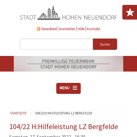
Direkt zum Inhalt
Newsfeed
Anmelden
Hilfe
Kontakt
Suche
MENU
ÜBER UNS
Sie sind hier
STARTSEITE
104/22 H:HILFELEISTUNG LZ BERGFELDE
VEREINE
AKTUELLES
104/22 H:Hilfeleistung LZ Bergfelde
DOWNLOADS
Samstag, 17. September 2022 - 16:30