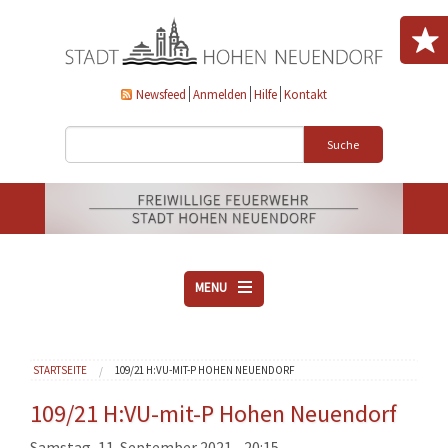
Direkt zum Inhalt
Newsfeed
Anmelden
Hilfe
Kontakt
Suche
MENU
ÜBER UNS
Sie sind hier
STARTSEITE
109/21 H:VU-MIT-P HOHEN NEUENDORF
VEREINE
AKTUELLES
109/21 H:VU-mit-P Hohen Neuendorf
DOWNLOADS
Samstag, 11. September 2021 - 20:15