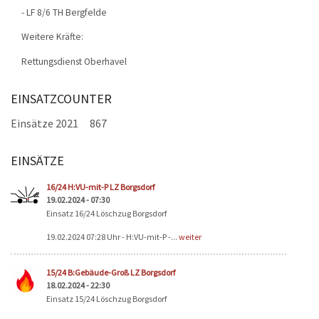
- LF 8/6 TH Bergfelde
Weitere Kräfte:
Rettungsdienst Oberhavel
EINSATZCOUNTER
Einsätze 2021
867
EINSÄTZE
Seiten
16/24 H:VU-mit-P LZ Borgsdorf
19.02.2024 - 07:30
Einsatz 16/24 Löschzug Borgsdorf
19.02.2024 07:28 Uhr - H:VU-mit-P -...
weiter
15/24 B:Gebäude-Groß LZ Borgsdorf
18.02.2024 - 22:30
Einsatz 15/24 Löschzug Borgsdorf