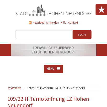
Direkt zum Inhalt
Newsfeed
Anmelden
Hilfe
Kontakt
Suche
MENU
ÜBER UNS
Sie sind hier
STARTSEITE
109/22 H:TÜRNOTÖFFNUNG LZ HOHEN NEUENDORF
VEREINE
AKTUELLES
109/22 H:Türnotöffnung LZ Hohen
Neuendorf
DOWNLOADS