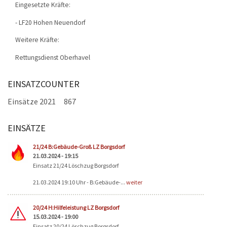
Eingesetzte Kräfte:
- LF20 Hohen Neuendorf
Weitere Kräfte:
Rettungsdienst Oberhavel
EINSATZCOUNTER
Einsätze 2021
867
EINSÄTZE
Seiten
21/24 B:Gebäude-Groß LZ Borgsdorf
21.03.2024 - 19:15
Einsatz 21/24 Löschzug Borgsdorf
21.03.2024 19:10 Uhr - B:Gebäude-...
weiter
20/24 H:Hilfeleistung LZ Borgsdorf
15.03.2024 - 19:00
Einsatz 20/24 Löschzug Borgsdorf