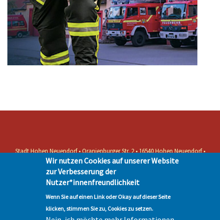
Stadt Hohen Neuendorf • Oranienburger Str. 2 • 16540 Hohen Neuendorf •
Wir nutzen Cookies auf unserer Website
Telefon 03303-528-0
Impressum
|
Presse
|
Datenschutz
| © Hohen-Neuendorf.de, Alle Rechte
zur Verbesserung der
vorbehalten - Vervielfältigung nur mit unserer Genehmigung
Nutzer*innenfreundlichkeit
Wenn Sie auf einen Link oder Okay auf dieser Seite
klicken, stimmen Sie zu, Cookies zu setzen.
Nein, ich möchte mehr Informationen