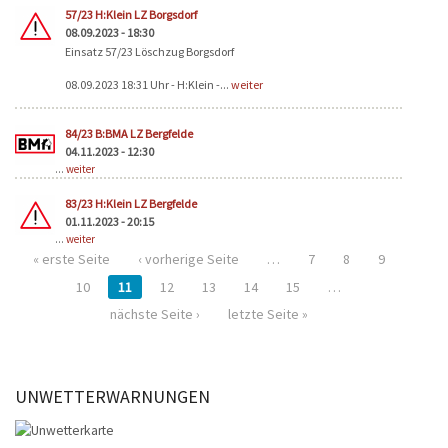
57/23 H:Klein LZ Borgsdorf
08.09.2023 - 18:30
Einsatz 57/23 Löschzug Borgsdorf
08.09.2023 18:31 Uhr - H:Klein -...
weiter
84/23 B:BMA LZ Bergfelde
04.11.2023 - 12:30
...
weiter
83/23 H:Klein LZ Bergfelde
01.11.2023 - 20:15
...
weiter
« erste Seite
‹ vorherige Seite
…
7
8
9
10
11
12
13
14
15
…
nächste Seite ›
letzte Seite »
UNWETTERWARNUNGEN