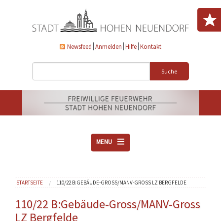
Direkt zum Inhalt
Newsfeed
Anmelden
Hilfe
Kontakt
Suche
MENU
ÜBER UNS
Sie sind hier
STARTSEITE
110/22 B:GEBÄUDE-GROSS/MANV-GROSS LZ BERGFELDE
VEREINE
AKTUELLES
110/22 B:Gebäude-Gross/MANV-Gross
LZ Bergfelde
DOWNLOADS