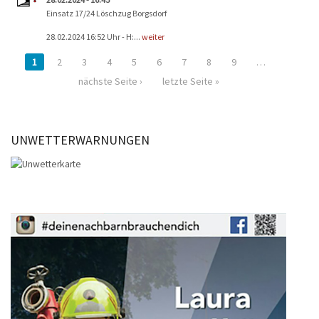
Einsatz 17/24 Löschzug Borgsdorf
28.02.2024 16:52 Uhr - H:...
weiter
1
2
3
4
5
6
7
8
9
…
nächste Seite ›
letzte Seite »
UNWETTERWARNUNGEN