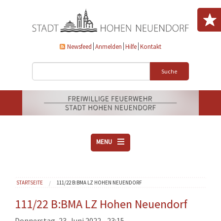
Direkt zum Inhalt
Newsfeed
Anmelden
Hilfe
Kontakt
Suche
MENU
ÜBER UNS
Sie sind hier
STARTSEITE
111/22 B:BMA LZ HOHEN NEUENDORF
VEREINE
AKTUELLES
111/22 B:BMA LZ Hohen Neuendorf
DOWNLOADS
Donnerstag, 23. Juni 2022 - 23:15