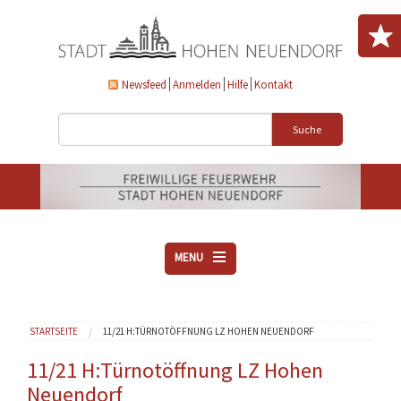
Direkt zum Inhalt
Newsfeed
Anmelden
Hilfe
Kontakt
Suche
MENU
ÜBER UNS
Sie sind hier
STARTSEITE
11/21 H:TÜRNOTÖFFNUNG LZ HOHEN NEUENDORF
VEREINE
AKTUELLES
11/21 H:Türnotöffnung LZ Hohen
Neuendorf
DOWNLOADS