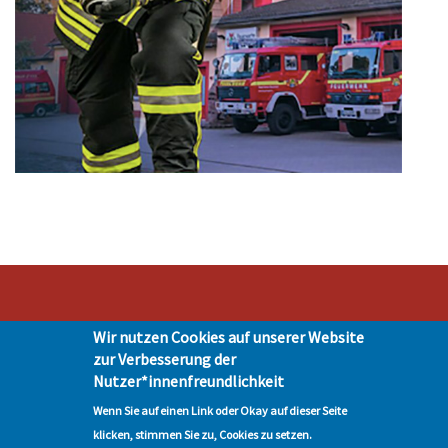
Wir nutzen Cookies auf unserer Website
Stadt Hohen Neuendorf • Oranienburger Str. 2 • 16540 Hohen Neuendorf •
zur Verbesserung der
Telefon 03303-528-0
Nutzer*innenfreundlichkeit
Impressum
|
Presse
|
Datenschutz
| © Hohen-Neuendorf.de, Alle Rechte
vorbehalten - Vervielfältigung nur mit unserer Genehmigung
Wenn Sie auf einen Link oder Okay auf dieser Seite
klicken, stimmen Sie zu, Cookies zu setzen.