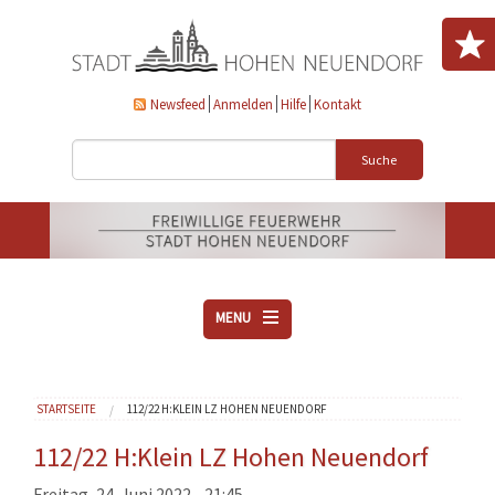
Direkt zum Inhalt
Newsfeed
Anmelden
Hilfe
Kontakt
Suche
MENU
ÜBER UNS
Sie sind hier
STARTSEITE
112/22 H:KLEIN LZ HOHEN NEUENDORF
VEREINE
AKTUELLES
112/22 H:Klein LZ Hohen Neuendorf
DOWNLOADS
Freitag, 24. Juni 2022 - 21:45