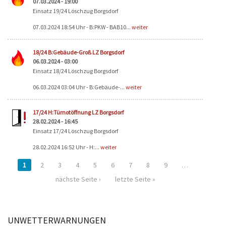
07.03.2024 - 19:00
Einsatz 19/24 Löschzug Borgsdorf
07.03.2024 18:54 Uhr - B:PKW - BAB10...
weiter
18/24 B:Gebäude-Groß LZ Borgsdorf
06.03.2024 - 03:00
Einsatz 18/24 Löschzug Borgsdorf
06.03.2024 03:04 Uhr - B:Gebäude-...
weiter
17/24 H:Türnotöffnung LZ Borgsdorf
28.02.2024 - 16:45
Einsatz 17/24 Löschzug Borgsdorf
28.02.2024 16:52 Uhr - H:...
weiter
1
2
3
4
5
6
7
8
9
…
nächste Seite ›
letzte Seite »
UNWETTERWARNUNGEN