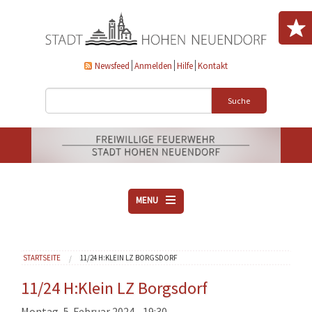
Direkt zum Inhalt
Newsfeed
Anmelden
Hilfe
Kontakt
Suche
MENU
ÜBER UNS
Sie sind hier
STARTSEITE
11/24 H:KLEIN LZ BORGSDORF
VEREINE
AKTUELLES
11/24 H:Klein LZ Borgsdorf
DOWNLOADS
Montag, 5. Februar 2024 - 19:30