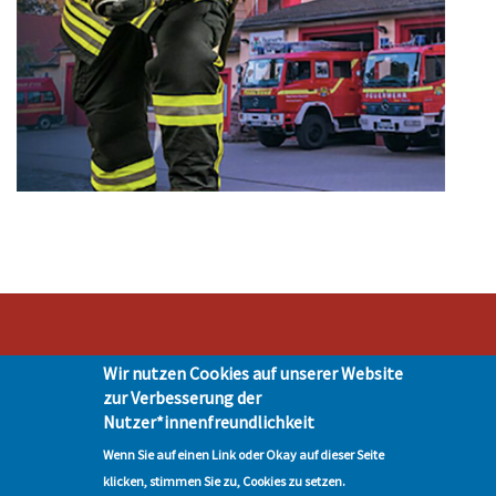
Wir nutzen Cookies auf unserer Website
Stadt Hohen Neuendorf • Oranienburger Str. 2 • 16540 Hohen Neuendorf •
zur Verbesserung der
Telefon 03303-528-0
Nutzer*innenfreundlichkeit
Impressum
|
Presse
|
Datenschutz
| © Hohen-Neuendorf.de, Alle Rechte
vorbehalten - Vervielfältigung nur mit unserer Genehmigung
Wenn Sie auf einen Link oder Okay auf dieser Seite
klicken, stimmen Sie zu, Cookies zu setzen.