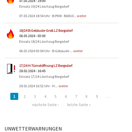
07.03.2024 - 19:00
Einsatz 19/24 Löschzug Borgsdorf
07.03.2024 18:54 Uhr - B:PKW - BAB10...
weiter
18/24 B:Gebäude-Groß LZ Borgsdorf
06.03.2024 - 03:00
Einsatz 18/24 Löschzug Borgsdorf
06.03.2024 03:04 Uhr - B:Gebäude-...
weiter
17/24 H:Türnotöffnung LZ Borgsdorf
28.02.2024 - 16:45
Einsatz 17/24 Löschzug Borgsdorf
28.02.2024 16:52 Uhr - H:...
weiter
1
2
3
4
5
6
7
8
9
…
nächste Seite ›
letzte Seite »
UNWETTERWARNUNGEN