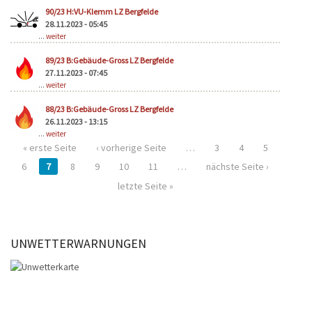
90/23 H:VU-Klemm LZ Bergfelde
28.11.2023 - 05:45
...
weiter
89/23 B:Gebäude-Gross LZ Bergfelde
27.11.2023 - 07:45
...
weiter
88/23 B:Gebäude-Gross LZ Bergfelde
26.11.2023 - 13:15
...
weiter
« erste Seite
‹ vorherige Seite
…
3
4
5
6
7
8
9
10
11
…
nächste Seite ›
letzte Seite »
UNWETTERWARNUNGEN