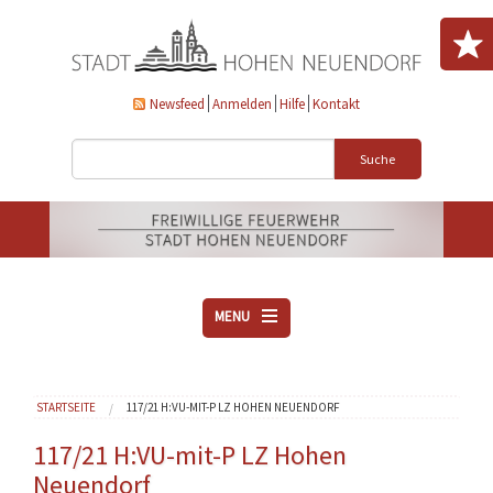
Direkt zum Inhalt
Newsfeed
Anmelden
Hilfe
Kontakt
Suche
MENU
ÜBER UNS
Sie sind hier
STARTSEITE
117/21 H:VU-MIT-P LZ HOHEN NEUENDORF
VEREINE
AKTUELLES
117/21 H:VU-mit-P LZ Hohen
Neuendorf
DOWNLOADS