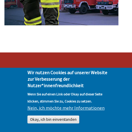
Wir nutzen Cookies auf unserer Website
Stadt Hohen Neuendorf • Oranienburger Str. 2 • 16540 Hohen Neuendorf •
zur Verbesserung der
Telefon 03303-528-0
Nutzer*innenfreundlichkeit
Impressum
|
Presse
|
Datenschutz
| © Hohen-Neuendorf.de, Alle Rechte
vorbehalten - Vervielfältigung nur mit unserer Genehmigung
Wenn Sie auf einen Link oder Okay auf dieser Seite
klicken, stimmen Sie zu, Cookies zu setzen.
Nein, ich möchte mehr Informationen
Okay, ich bin einverstanden