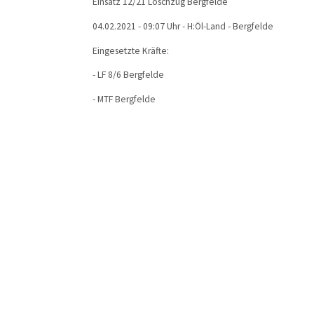
Einsatz 12/21 Löschzug Bergfelde
04.02.2021 - 09:07 Uhr - H:Öl-Land - Bergfelde
Eingesetzte Kräfte:
- LF 8/6 Bergfelde
- MTF Bergfelde