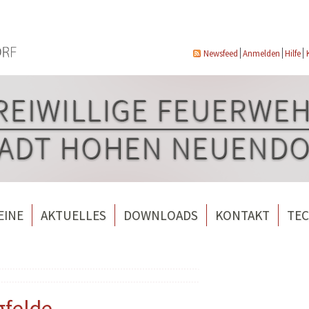
Newsfeed
Anmelden
Hilfe
EINE
AKTUELLES
DOWNLOADS
KONTAKT
TEC
wehrverein Bergfelde e.V.
Veranstaltungen
ndorf
rverein Borgsdorf
Weitere Nachrichten
rverein Hohen Neuendorf
gfelde