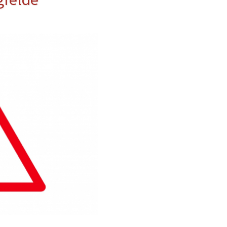
erwehr
ung