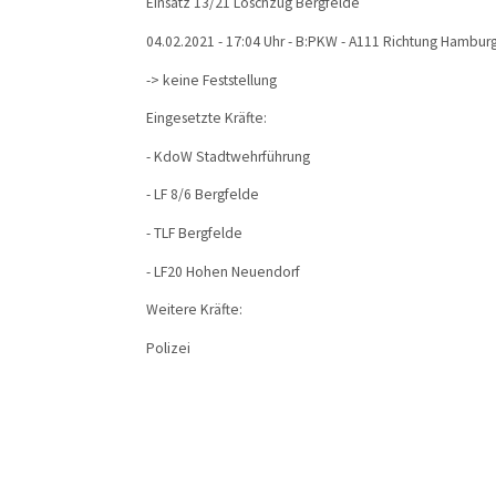
Einsatz 13/21 Löschzug Bergfelde
04.02.2021 - 17:04 Uhr - B:PKW - A111 Richtung Hambur
-> keine Feststellung
Eingesetzte Kräfte:
- KdoW Stadtwehrführung
- LF 8/6 Bergfelde
- TLF Bergfelde
- LF20 Hohen Neuendorf
Weitere Kräfte:
Polizei