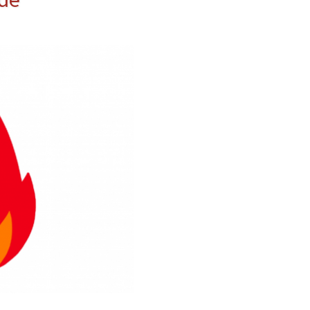
erwehr
ung