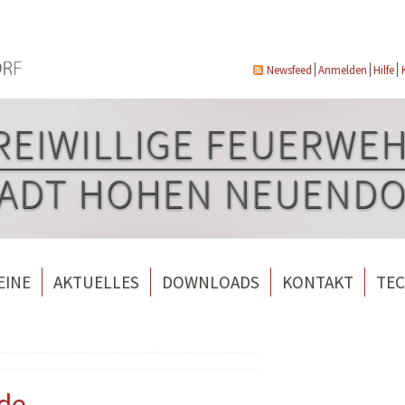
Newsfeed
Anmelden
Hilfe
EINE
AKTUELLES
DOWNLOADS
KONTAKT
TEC
wehrverein Bergfelde e.V.
Veranstaltungen
ndorf
rverein Borgsdorf
Weitere Nachrichten
rverein Hohen Neuendorf
lde