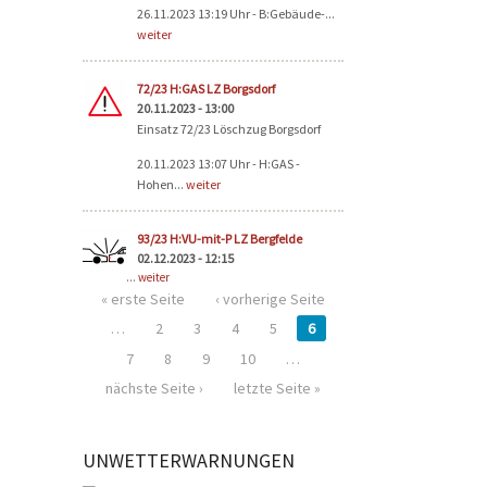
26.11.2023 13:19 Uhr - B:Gebäude-...
weiter
72/23 H:GAS LZ Borgsdorf
20.11.2023 - 13:00
Einsatz 72/23 Löschzug Borgsdorf
20.11.2023 13:07 Uhr - H:GAS -
Hohen...
weiter
93/23 H:VU-mit-P LZ Bergfelde
02.12.2023 - 12:15
...
weiter
« erste Seite
‹ vorherige Seite
…
2
3
4
5
6
7
8
9
10
…
nächste Seite ›
letzte Seite »
UNWETTERWARNUNGEN