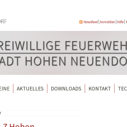
Newsfeed
Anmelden
Hilfe
EINE
AKTUELLES
DOWNLOADS
KONTAKT
TEC
wehrverein Bergfelde e.V.
Veranstaltungen
ndorf
rverein Borgsdorf
Weitere Nachrichten
F
rverein Hohen Neuendorf
 LZ Hohen