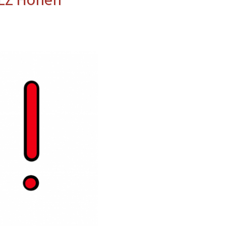
erwehr
ung