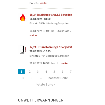
BAB10...
weiter
18/24 B:Gebäude-Groß LZ Borgsdorf
06.03.2024 - 03:00
Einsatz 18/24 Löschzug Borgsdorf
06.03.2024 03:04 Uhr - B:Gebäude-...
weiter
17/24 H:Türnotöffnung LZ Borgsdorf
28.02.2024 - 16:45
Einsatz 17/24 Löschzug Borgsdorf
28.02.2024 16:52 Uhr - H:...
weiter
1
2
3
4
5
6
7
8
9
…
nächste Seite ›
letzte Seite »
UNWETTERWARNUNGEN