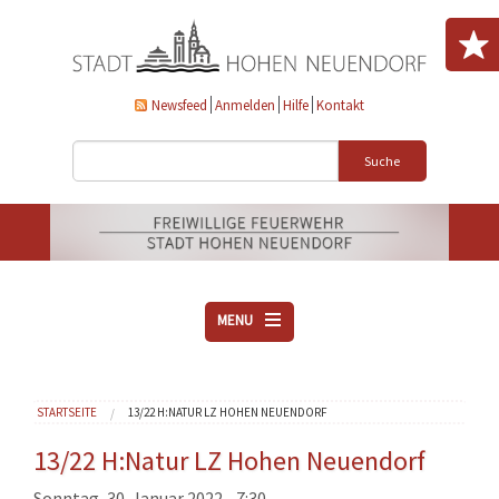
Direkt zum Inhalt
Newsfeed
Anmelden
Hilfe
Kontakt
Suche
MENU
ÜBER UNS
Sie sind hier
STARTSEITE
13/22 H:NATUR LZ HOHEN NEUENDORF
VEREINE
AKTUELLES
13/22 H:Natur LZ Hohen Neuendorf
DOWNLOADS
Sonntag, 30. Januar 2022 - 7:30