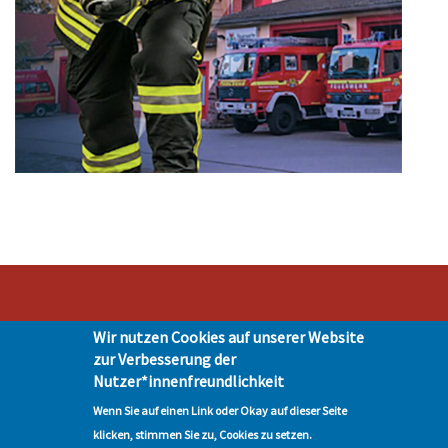
Wir nutzen Cookies auf unserer Website
Stadt Hohen Neuendorf • Oranienburger Str. 2 • 16540 Hohen Neuendorf •
zur Verbesserung der
Telefon 03303-528-0
Nutzer*innenfreundlichkeit
Impressum
|
Presse
|
Datenschutz
| © Hohen-Neuendorf.de, Alle Rechte
vorbehalten - Vervielfältigung nur mit unserer Genehmigung
Wenn Sie auf einen Link oder Okay auf dieser Seite
klicken, stimmen Sie zu, Cookies zu setzen.