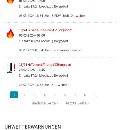
07.03.2024 - 19:00
Einsatz 19/24 Löschzug Borgsdorf
07.03.2024 18:54 Uhr - B:PKW - BAB10...
weiter
18/24 B:Gebäude-Groß LZ Borgsdorf
06.03.2024 - 03:00
Einsatz 18/24 Löschzug Borgsdorf
06.03.2024 03:04 Uhr - B:Gebäude-...
weiter
17/24 H:Türnotöffnung LZ Borgsdorf
28.02.2024 - 16:45
Einsatz 17/24 Löschzug Borgsdorf
28.02.2024 16:52 Uhr - H:...
weiter
1
2
3
4
5
6
7
8
9
…
nächste Seite ›
letzte Seite »
UNWETTERWARNUNGEN