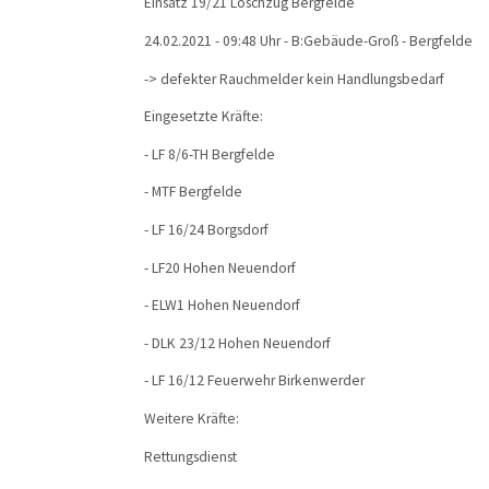
Einsatz 19/21 Löschzug Bergfelde
24.02.2021 - 09:48 Uhr - B:Gebäude-Groß - Bergfelde
-> defekter Rauchmelder kein Handlungsbedarf
Eingesetzte Kräfte:
- LF 8/6-TH Bergfelde
- MTF Bergfelde
- LF 16/24 Borgsdorf
- LF20 Hohen Neuendorf
- ELW1 Hohen Neuendorf
- DLK 23/12 Hohen Neuendorf
- LF 16/12 Feuerwehr Birkenwerder
Weitere Kräfte:
Rettungsdienst