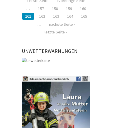
« erste Seite
‹ vorherige Seite
…
157
158
159
160
161
162
163
164
165
…
nächste Seite ›
letzte Seite »
UNWETTERWARNUNGEN