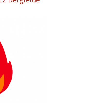
erwehr
ung