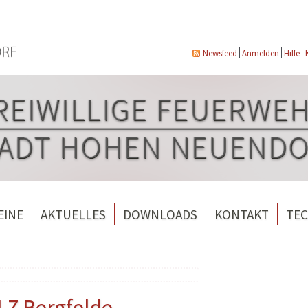
Newsfeed
Anmelden
Hilfe
EINE
AKTUELLES
DOWNLOADS
KONTAKT
TEC
wehrverein Bergfelde e.V.
Veranstaltungen
ndorf
rverein Borgsdorf
Weitere Nachrichten
rverein Hohen Neuendorf
LZ Bergfelde