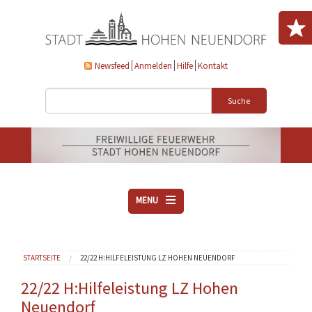
Direkt zum Inhalt
Newsfeed
Anmelden
Hilfe
Kontakt
Suche
MENU
ÜBER UNS
Sie sind hier
STARTSEITE
22/22 H:HILFELEISTUNG LZ HOHEN NEUENDORF
VEREINE
AKTUELLES
22/22 H:Hilfeleistung LZ Hohen
Neuendorf
DOWNLOADS