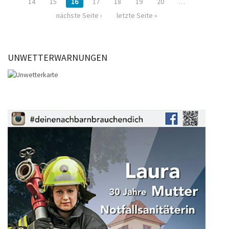
14
15
16
17
18
19
20
…
nächste Seite ›
letzte Seite »
UNWETTERWARNUNGEN