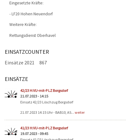
Eingesetzte Kräfte:
- LF20 Hohen Neuendorf
Weitere Kräfte:
Rettungsdienst Oberhavel
EINSATZCOUNTER
Einsätze 2021
867
EINSÄTZE
Seiten
42/23 H:VU-mit-P LZ Borgsdorf
21.07.2023 - 14:15
Einsatz 42/23 Löschzug Borgsdorf
21.07.2023 14:15 Uhr - BAB10, AS...
weiter
41/23 H:VU-mit-P LZ Borgsdorf
19.07.2023 - 09:45
Einsatz 41/23 Löschzug Borgsdorf