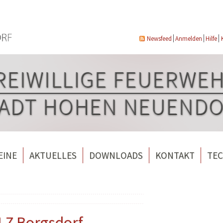
Newsfeed
Anmelden
Hilfe
EINE
AKTUELLES
DOWNLOADS
KONTAKT
TEC
wehrverein Bergfelde e.V.
Veranstaltungen
ndorf
rverein Borgsdorf
Weitere Nachrichten
rverein Hohen Neuendorf
LZ Borgsdorf