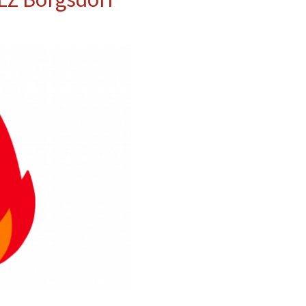
erwehr
ung