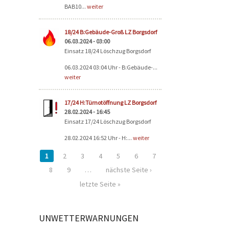
BAB10...
weiter
18/24 B:Gebäude-Groß LZ Borgsdorf
06.03.2024 - 03:00
Einsatz 18/24 Löschzug Borgsdorf
06.03.2024 03:04 Uhr - B:Gebäude-...
weiter
17/24 H:Türnotöffnung LZ Borgsdorf
28.02.2024 - 16:45
Einsatz 17/24 Löschzug Borgsdorf
28.02.2024 16:52 Uhr - H:...
weiter
1
2
3
4
5
6
7
8
9
…
nächste Seite ›
letzte Seite »
UNWETTERWARNUNGEN