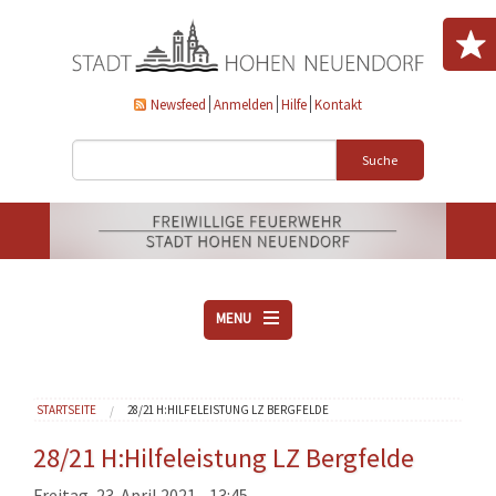
Direkt zum Inhalt
Newsfeed
Anmelden
Hilfe
Kontakt
Suche
MENU
ÜBER UNS
Sie sind hier
STARTSEITE
28/21 H:HILFELEISTUNG LZ BERGFELDE
VEREINE
AKTUELLES
28/21 H:Hilfeleistung LZ Bergfelde
DOWNLOADS
Freitag, 23. April 2021 - 13:45