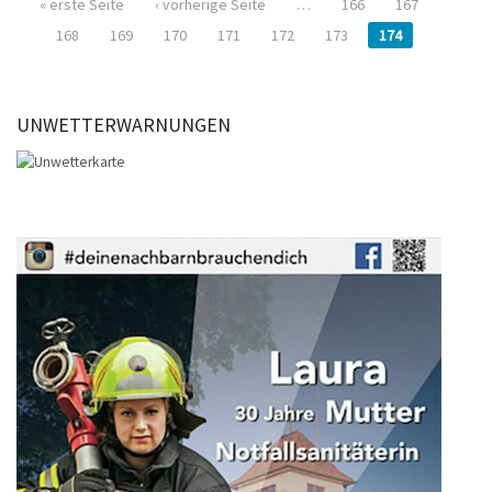
« erste Seite
‹ vorherige Seite
…
166
167
168
169
170
171
172
173
174
UNWETTERWARNUNGEN