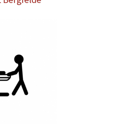
erwehr
ung