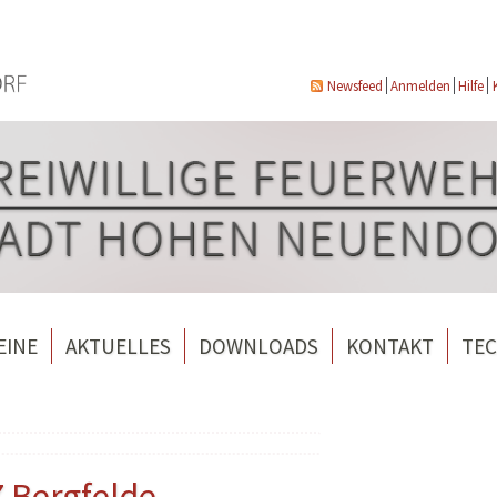
Newsfeed
Anmelden
Hilfe
EINE
AKTUELLES
DOWNLOADS
KONTAKT
TEC
wehrverein Bergfelde e.V.
Veranstaltungen
ndorf
rverein Borgsdorf
Weitere Nachrichten
rverein Hohen Neuendorf
Z Bergfelde