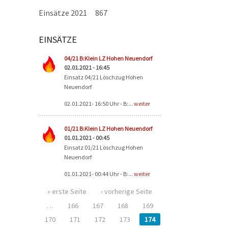
Einsätze 2021
867
EINSÄTZE
Seiten
04/21 B:Klein LZ Hohen Neuendorf
02.01.2021 - 16:45
Einsatz 04/21 Löschzug Hohen
Neuendorf
02.01.2021- 16:50 Uhr - B:...
weiter
01/21 B:Klein LZ Hohen Neuendorf
01.01.2021 - 00:45
Einsatz 01/21 Löschzug Hohen
Neuendorf
01.01.2021- 00:44 Uhr - B:...
weiter
« erste Seite
‹ vorherige Seite
…
166
167
168
169
170
171
172
173
174