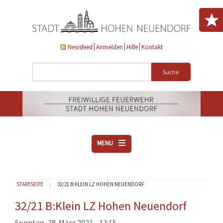
Direkt zum Inhalt
Newsfeed
Anmelden
Hilfe
Kontakt
Suche
MENU
ÜBER UNS
Sie sind hier
STARTSEITE
32/21 B:KLEIN LZ HOHEN NEUENDORF
VEREINE
AKTUELLES
32/21 B:Klein LZ Hohen Neuendorf
DOWNLOADS
Sonntag, 28. März 2021 - 13:15