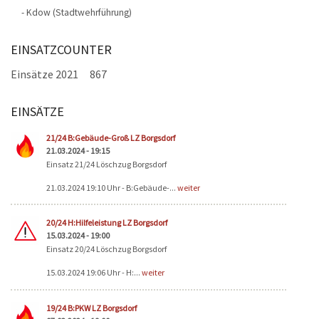
- Kdow (Stadtwehrführung)
EINSATZCOUNTER
Einsätze 2021
867
EINSÄTZE
Seiten
21/24 B:Gebäude-Groß LZ Borgsdorf
21.03.2024 - 19:15
Einsatz 21/24 Löschzug Borgsdorf
21.03.2024 19:10 Uhr - B:Gebäude-...
weiter
20/24 H:Hilfeleistung LZ Borgsdorf
15.03.2024 - 19:00
Einsatz 20/24 Löschzug Borgsdorf
15.03.2024 19:06 Uhr - H:...
weiter
19/24 B:PKW LZ Borgsdorf