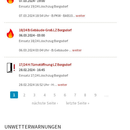
07.03.2024 - 19:00
Einsatz 19/24 Löschzug Borgsdorf
07.03.2024 18:54 Uhr - B:PKW - BAB10...
weiter
18/24 B:Gebäude-Groß LZ Borgsdorf
06.03.2024 - 03:00
Einsatz 18/24 Löschzug Borgsdorf
06.03.2024 03:04 Uhr - B:Gebäude-...
weiter
17/24 H:Türnotöffnung LZ Borgsdorf
28.02.2024 - 16:45
Einsatz 17/24 Löschzug Borgsdorf
28.02.2024 16:52 Uhr - H:...
weiter
1
2
3
4
5
6
7
8
9
…
nächste Seite ›
letzte Seite »
UNWETTERWARNUNGEN