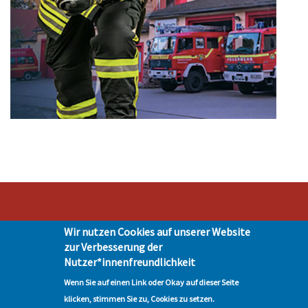
Wir nutzen Cookies auf unserer Website
Stadt Hohen Neuendorf • Oranienburger Str. 2 • 16540 Hohen Neuendorf •
zur Verbesserung der
Telefon 03303-528-0
Nutzer*innenfreundlichkeit
Impressum
|
Presse
|
Datenschutz
| © Hohen-Neuendorf.de, Alle Rechte
vorbehalten - Vervielfältigung nur mit unserer Genehmigung
Wenn Sie auf einen Link oder Okay auf dieser Seite
klicken, stimmen Sie zu, Cookies zu setzen.