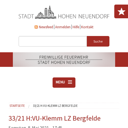
Direkt zum Inhalt
Newsfeed
Anmelden
Hilfe
Kontakt
Suche
MENU
ÜBER UNS
Sie sind hier
STARTSEITE
33/21 H:VU-KLEMM LZ BERGFELDE
VEREINE
AKTUELLES
33/21 H:VU-Klemm LZ Bergfelde
DOWNLOADS
Samstag, 8. Mai 2021 - 17:45