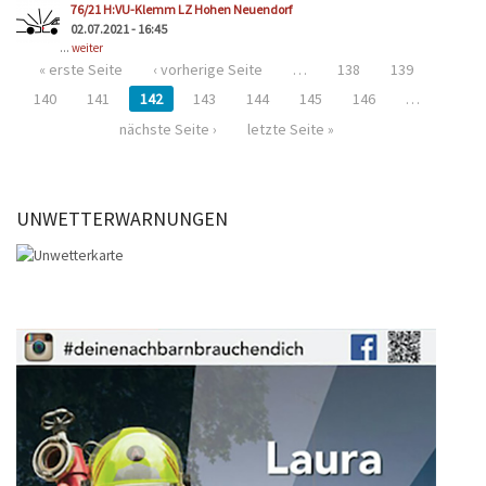
76/21 H:VU-Klemm LZ Hohen Neuendorf
02.07.2021 - 16:45
...
weiter
« erste Seite
‹ vorherige Seite
…
138
139
140
141
142
143
144
145
146
…
nächste Seite ›
letzte Seite »
UNWETTERWARNUNGEN