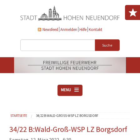
Direkt zum Inhalt
Newsfeed
Anmelden
Hilfe
Kontakt
Suche
MENU
ÜBER UNS
Sie sind hier
STARTSEITE
34/22 B:WALD-GROSS-WSP LZ BORGSDORF
VEREINE
AKTUELLES
34/22 B:Wald-Groß-WSP LZ Borgsdorf
DOWNLOADS
Samstag, 12. März 2022 - 6:30