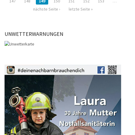
147
148
149
150
151
152
153
…
nächste Seite ›
letzte Seite »
UNWETTERWARNUNGEN