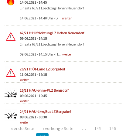
14.06.2021 - 14:45
Einsatz 63/21 Löschzug Hohen Neuendorf
14.06.2021 - 14:40 Uhr - B:...
weiter
62/21 H:Hilfeleistung LZ Hohen Neuendorf
09.06.2021 - 14:15
Einsatz 62/21 Löschzug Hohen Neuendorf
09.06.2021 - 14:15 Uhr - H:...
weiter
26/21 H:Öl-Land LZ Borgsdorf
11.06.2021 - 19:15
...
weiter
25/21 H:VU-ohne-P LZ Borgsdorf
09.06.2021 - 10:45
...
weiter
24/21 H:VU-Lkw/Bus LZ Borgsdorf
08.06.2021 - 06:30
...
weiter
« erste Seite
‹ vorherige Seite
…
145
146