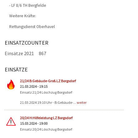
- LF 8/6 TH Bergfelde
Weitere Kräfte:
Rettungsdienst Oberhavel
EINSATZCOUNTER
Einsätze 2021
867
EINSÄTZE
Seiten
21/24 B:Gebäude-Groß LZ Borgsdorf
21.03.2024 - 19:15
Einsatz 21/24 Löschzug Borgsdorf
21.03.2024 19:10 Uhr - B:Gebäude-...
weiter
20/24 H:Hilfeleistung LZ Borgsdorf
15.03.2024 - 19:00
Einsatz 20/24 Löschzug Borgsdorf