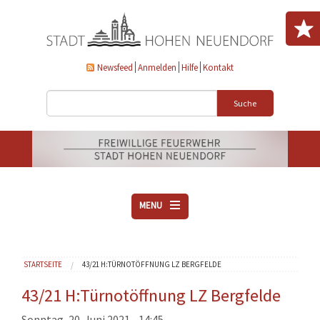
Direkt zum Inhalt
Newsfeed
Anmelden
Hilfe
Kontakt
Suche
MENU
ÜBER UNS
Sie sind hier
STARTSEITE
43/21 H:TÜRNOTÖFFNUNG LZ BERGFELDE
VEREINE
AKTUELLES
43/21 H:Türnotöffnung LZ Bergfelde
DOWNLOADS
Sonntag, 20. Juni 2021 - 14:45