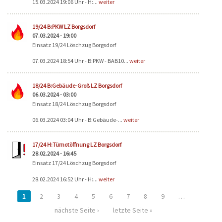
15.03.2024 19:06 Uhr - H:...
weiter
19/24 B:PKW LZ Borgsdorf
07.03.2024 - 19:00
Einsatz 19/24 Löschzug Borgsdorf
07.03.2024 18:54 Uhr - B:PKW - BAB10...
weiter
18/24 B:Gebäude-Groß LZ Borgsdorf
06.03.2024 - 03:00
Einsatz 18/24 Löschzug Borgsdorf
06.03.2024 03:04 Uhr - B:Gebäude-...
weiter
17/24 H:Türnotöffnung LZ Borgsdorf
28.02.2024 - 16:45
Einsatz 17/24 Löschzug Borgsdorf
28.02.2024 16:52 Uhr - H:...
weiter
1
2
3
4
5
6
7
8
9
…
nächste Seite ›
letzte Seite »