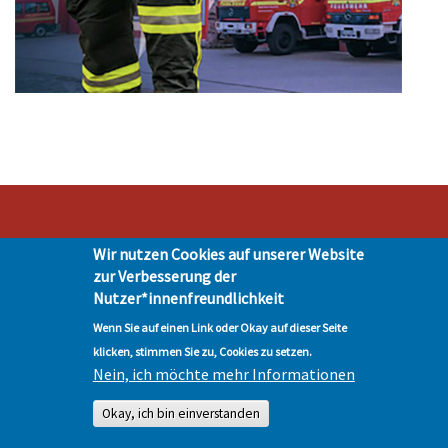
Wir nutzen Cookies auf unserer Website
Stadt Hohen Neuendorf • Oranienburger Str. 2 • 16540 Hohen Neuendorf •
zur Verbesserung der
Telefon 03303-528-0
Nutzer*innenfreundlichkeit
Impressum
|
Presse
|
Datenschutz
| © Hohen-Neuendorf.de, Alle Rechte
vorbehalten - Vervielfältigung nur mit unserer Genehmigung
Wenn Sie auf einen Link oder Okay auf dieser Seite
klicken, stimmen Sie zu, Cookies zu setzen.
Nein, ich möchte mehr Informationen
Okay, ich bin einverstanden