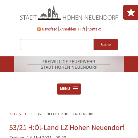
Direkt zum Inhalt
Newsfeed
Anmelden
Hilfe
Kontakt
Suche
MENU
ÜBER UNS
Sie sind hier
STARTSEITE
53/21 H:ÖL-LAND LZ HOHEN NEUENDORF
VEREINE
AKTUELLES
53/21 H:Öl-Land LZ Hohen Neuendorf
DOWNLOADS
Freitag, 14. Mai 2021 - 20:30