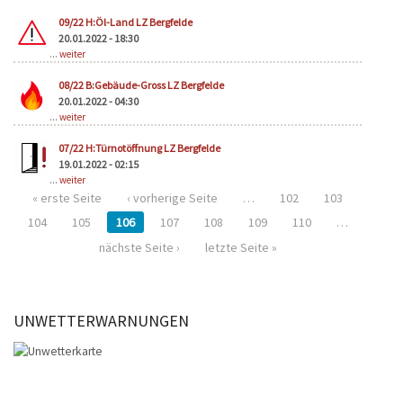
09/22 H:Öl-Land LZ Bergfelde
20.01.2022 - 18:30
...
weiter
08/22 B:Gebäude-Gross LZ Bergfelde
20.01.2022 - 04:30
...
weiter
07/22 H:Türnotöffnung LZ Bergfelde
19.01.2022 - 02:15
...
weiter
« erste Seite
‹ vorherige Seite
…
102
103
104
105
106
107
108
109
110
…
nächste Seite ›
letzte Seite »
UNWETTERWARNUNGEN