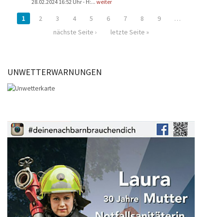
28.02.2024 16:52 Uhr - H:...
weiter
1
2
3
4
5
6
7
8
9
…
nächste Seite ›
letzte Seite »
UNWETTERWARNUNGEN