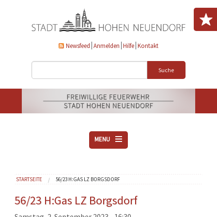
Direkt zum Inhalt
Newsfeed
Anmelden
Hilfe
Kontakt
Suche
MENU
ÜBER UNS
Sie sind hier
STARTSEITE
56/23 H:GAS LZ BORGSDORF
VEREINE
AKTUELLES
56/23 H:Gas LZ Borgsdorf
DOWNLOADS
Samstag, 2. September 2023 - 16:30