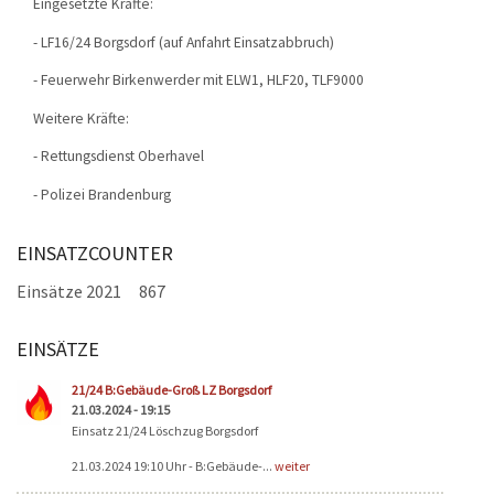
Eingesetzte Kräfte:
- LF16/24 Borgsdorf (auf Anfahrt Einsatzabbruch)
- Feuerwehr Birkenwerder mit ELW1, HLF20, TLF9000
Weitere Kräfte:
- Rettungsdienst Oberhavel
- Polizei Brandenburg
EINSATZCOUNTER
Einsätze 2021
867
EINSÄTZE
Seiten
21/24 B:Gebäude-Groß LZ Borgsdorf
21.03.2024 - 19:15
Einsatz 21/24 Löschzug Borgsdorf
21.03.2024 19:10 Uhr - B:Gebäude-...
weiter