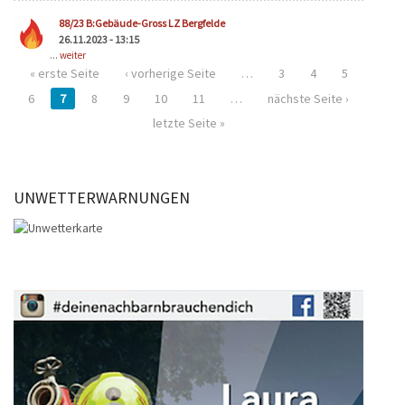
88/23 B:Gebäude-Gross LZ Bergfelde
26.11.2023 - 13:15
...
weiter
« erste Seite
‹ vorherige Seite
…
3
4
5
6
7
8
9
10
11
…
nächste Seite ›
letzte Seite »
UNWETTERWARNUNGEN