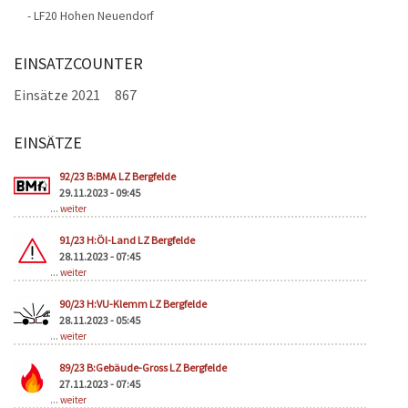
- LF20 Hohen Neuendorf
EINSATZCOUNTER
Einsätze 2021
867
EINSÄTZE
Seiten
92/23 B:BMA LZ Bergfelde
29.11.2023 - 09:45
...
weiter
91/23 H:Öl-Land LZ Bergfelde
28.11.2023 - 07:45
...
weiter
90/23 H:VU-Klemm LZ Bergfelde
28.11.2023 - 05:45
...
weiter
89/23 B:Gebäude-Gross LZ Bergfelde
27.11.2023 - 07:45
...
weiter