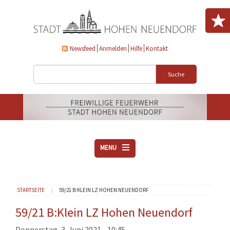
Direkt zum Inhalt
Newsfeed
Anmelden
Hilfe
Kontakt
Suche
MENU
ÜBER UNS
Sie sind hier
STARTSEITE
59/21 B:KLEIN LZ HOHEN NEUENDORF
VEREINE
AKTUELLES
59/21 B:Klein LZ Hohen Neuendorf
DOWNLOADS
Donnerstag, 3. Juni 2021 - 10:45