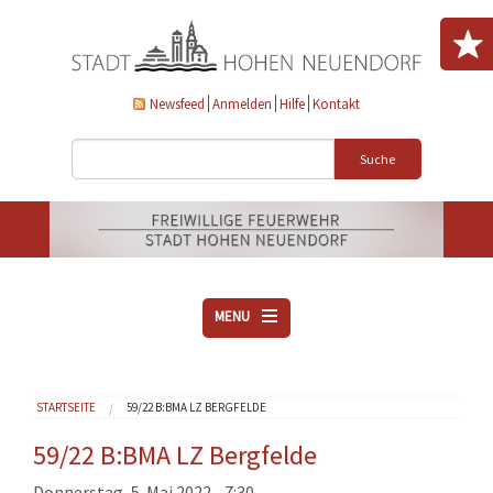
Direkt zum Inhalt
Newsfeed
Anmelden
Hilfe
Kontakt
Suche
MENU
ÜBER UNS
Sie sind hier
STARTSEITE
59/22 B:BMA LZ BERGFELDE
VEREINE
AKTUELLES
59/22 B:BMA LZ Bergfelde
DOWNLOADS
Donnerstag, 5. Mai 2022 - 7:30