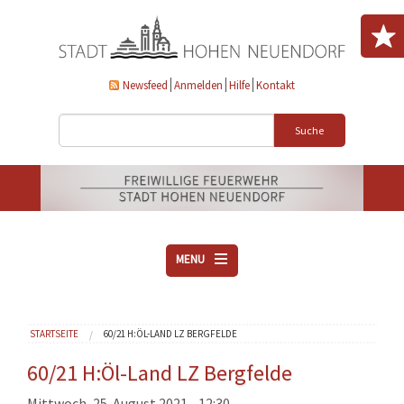
Direkt zum Inhalt
Newsfeed
Anmelden
Hilfe
Kontakt
Suche
MENU
ÜBER UNS
Sie sind hier
STARTSEITE
60/21 H:ÖL-LAND LZ BERGFELDE
VEREINE
AKTUELLES
60/21 H:Öl-Land LZ Bergfelde
DOWNLOADS
Mittwoch, 25. August 2021 - 12:30