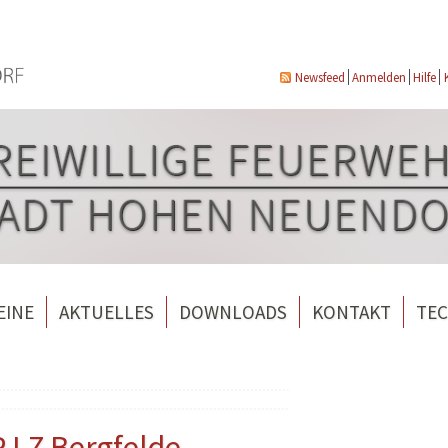
Newsfeed
Anmelden
Hilfe
EINE
AKTUELLES
DOWNLOADS
KONTAKT
TEC
wehrverein Bergfelde e.V.
Veranstaltungen
ndorf
rverein Borgsdorf
Weitere Nachrichten
rverein Hohen Neuendorf
 LZ Bergfelde