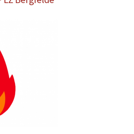
erwehr
ung