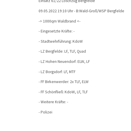
Einsatz 61/22 Löschzug Bergfelde
09.05.2022 19:10 Uhr - B:Wald-Groß/WSP Bergfelde
-> 1000qm Waldbrand
<-
- Eingesetzte Kräfte: -
- Stadtwehrführung: KdoW
- LZ Bergfelde: LF, TLF, Quad
- LZ Hohen Neuendorf: ELW, LF
- LZ Borgsdorf: LF, MTF
- FF Birkenwerder: 2x TLF, ELW
- FF Schönfließ: KdoW, LF, TLF
- Weitere Kräfte: -
- Polizei