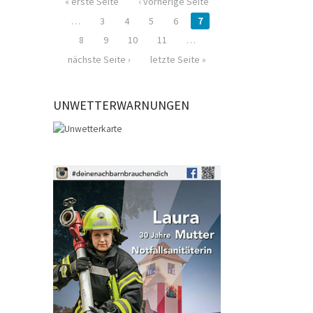
« erste Seite
‹ vorherige Seite
…
3
4
5
6
7
8
9
10
11
…
nächste Seite ›
letzte Seite »
UNWETTERWARNUNGEN