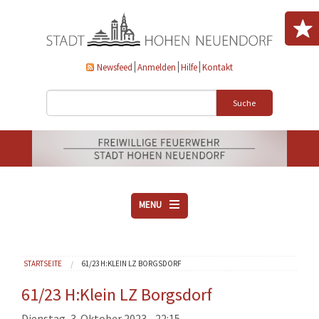
Direkt zum Inhalt
Newsfeed
Anmelden
Hilfe
Kontakt
Suche
MENU
ÜBER UNS
Sie sind hier
STARTSEITE
61/23 H:KLEIN LZ BORGSDORF
VEREINE
AKTUELLES
61/23 H:Klein LZ Borgsdorf
DOWNLOADS
Dienstag, 3. Oktober 2023 - 22:15