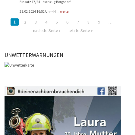
Einsatz 17/24 Löschzug Borgsdorf
28.02.2024 16:52 Uhr - H:...
weiter
1
2
3
4
5
6
7
8
9
…
nächste Seite ›
letzte Seite »
UNWETTERWARNUNGEN