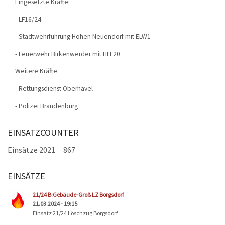
Eingesetzte Kräfte:
- LF16/24
- Stadtwehrführung Hohen Neuendorf mit ELW1
- Feuerwehr Birkenwerder mit HLF20
Weitere Kräfte:
- Rettungsdienst Oberhavel
- Polizei Brandenburg
EINSATZCOUNTER
Einsätze 2021
867
EINSÄTZE
Seiten
21/24 B:Gebäude-Groß LZ Borgsdorf
21.03.2024 - 19:15
Einsatz 21/24 Löschzug Borgsdorf