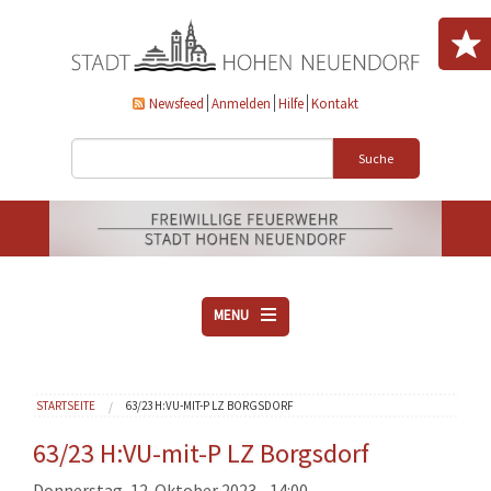
Direkt zum Inhalt
Newsfeed
Anmelden
Hilfe
Kontakt
Suche
MENU
ÜBER UNS
Sie sind hier
STARTSEITE
63/23 H:VU-MIT-P LZ BORGSDORF
VEREINE
AKTUELLES
63/23 H:VU-mit-P LZ Borgsdorf
DOWNLOADS
Donnerstag, 12. Oktober 2023 - 14:00