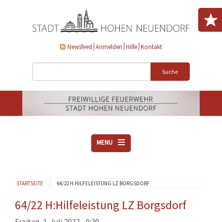
Direkt zum Inhalt
Newsfeed
Anmelden
Hilfe
Kontakt
Suche
MENU
ÜBER UNS
Sie sind hier
STARTSEITE
64/22 H:HILFELEISTUNG LZ BORGSDORF
VEREINE
AKTUELLES
64/22 H:Hilfeleistung LZ Borgsdorf
DOWNLOADS
Freitag, 1. Juli 2022 - 0:30