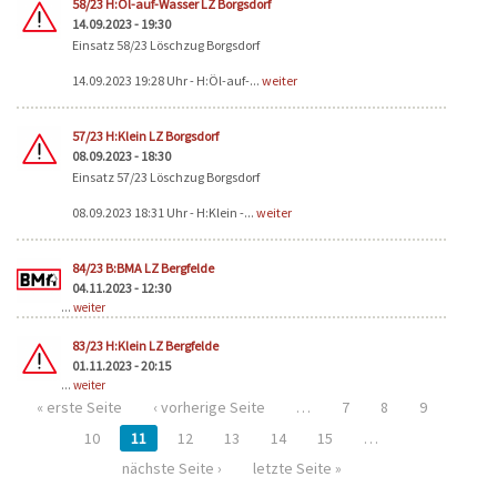
58/23 H:Öl-auf-Wasser LZ Borgsdorf
14.09.2023 - 19:30
Einsatz 58/23 Löschzug Borgsdorf
14.09.2023 19:28 Uhr - H:Öl-auf-...
weiter
57/23 H:Klein LZ Borgsdorf
08.09.2023 - 18:30
Einsatz 57/23 Löschzug Borgsdorf
08.09.2023 18:31 Uhr - H:Klein -...
weiter
84/23 B:BMA LZ Bergfelde
04.11.2023 - 12:30
...
weiter
83/23 H:Klein LZ Bergfelde
01.11.2023 - 20:15
...
weiter
« erste Seite
‹ vorherige Seite
…
7
8
9
10
11
12
13
14
15
…
nächste Seite ›
letzte Seite »